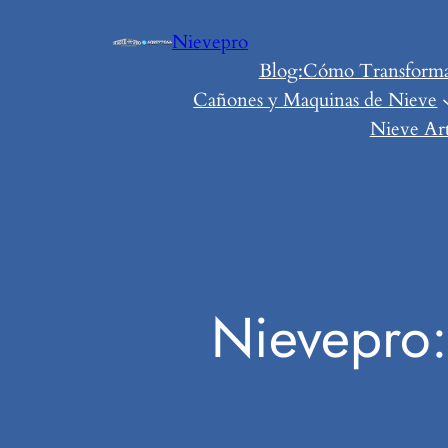
Saltar
Nievepro
al
Blog:Cómo Transformar 
contenido
Cañones y Maquinas de Nieve
Nieve Art
Nievepro: