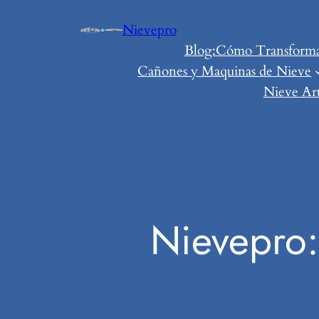
Saltar
Nievepro
al
Blog:Cómo Transformar 
contenido
Cañones y Maquinas de Nieve
Nieve Art
Nievepro: