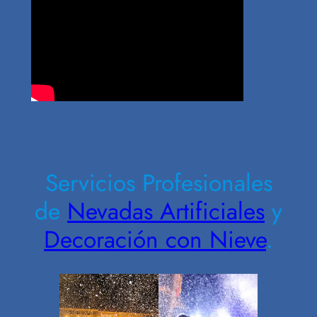
Contrate Ahora
Servicios Profesionales
de
Nevadas Artificiales
y
Decoración con Nieve
.