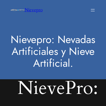
Saltar
Nievepro
al
contenido
Nievepro: Nevadas
Artificiales y Nieve
Artificial.
NievePro: