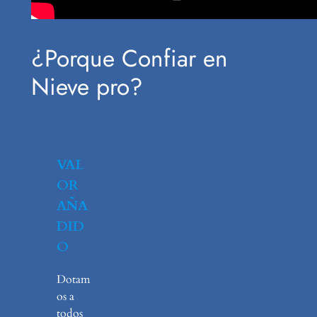
¿Porque Confiar en
Nieve pro?
VAL
OR
AÑA
DID
O
Dotam
os a
todos