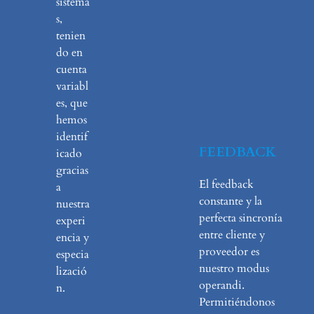
sistema
s,
tenien
do en
cuenta
variabl
es, que
hemos
identif
FEEDBACK
icado
gracias
El feedback
a
constante y la
nuestra
perfecta sincronía
experi
entre cliente y
encia y
proveedor es
especia
nuestro modus
lizació
operandi.
n.
Permitiéndonos