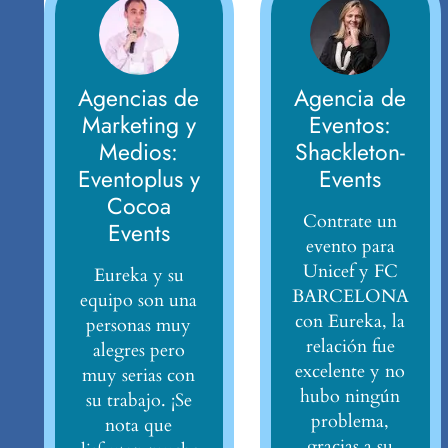
Agencias de
Agencia de
Marketing y
Eventos:
Medios:
Shackleton-
Eventoplus y
Events
Cocoa
Contrate un
Events
evento para
Unicef y FC
Eureka y su
BARCELONA
equipo son una
con Eureka, la
personas muy
relación fue
alegres pero
excelente y no
muy serias con
hubo ningún
su trabajo. ¡Se
problema,
nota que
gracias a su