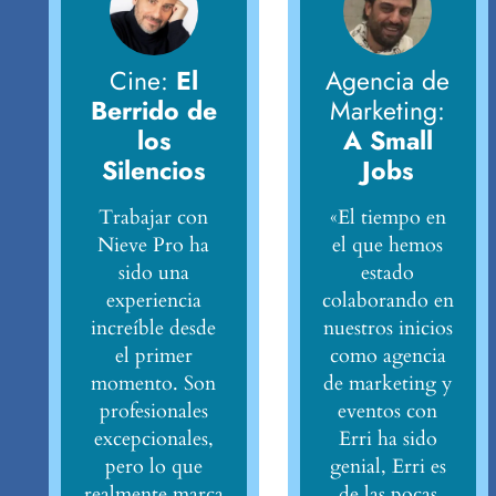
Cine:
El
Agencia de
Berrido de
Marketing:
los
A Small
Silencios
Jobs
Trabajar con
«El tiempo en
Nieve Pro ha
el que hemos
sido una
estado
experiencia
colaborando en
increíble desde
nuestros inicios
el primer
como agencia
momento. Son
de marketing y
profesionales
eventos con
excepcionales,
Erri ha sido
pero lo que
genial, Erri es
realmente marca
de las pocas