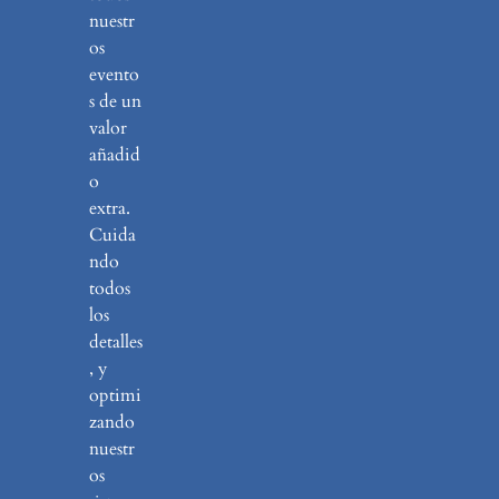
nuestr
os
evento
s de un
valor
añadid
o
extra.
Cuida
ndo
todos
los
detalles
, y
optimi
zando
nuestr
os