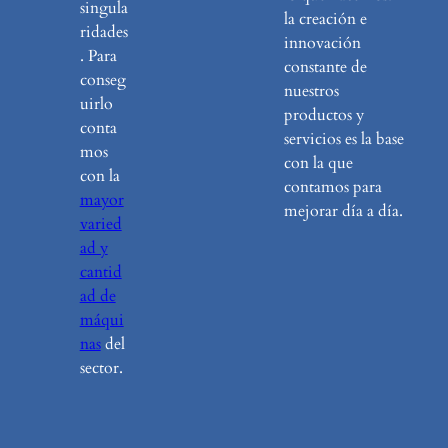
singula
la creación e
ridades
innovación
. Para
constante de
conseg
nuestros
uirlo
productos y
conta
servicios es la base
mos
con la que
con la
contamos para
mayor
mejorar día a día.
varied
ad y
cantid
ad de
máqui
nas
del
sector.