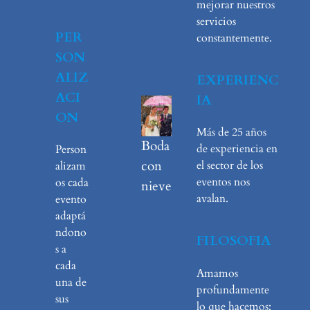
mejorar nuestros
servicios
PER
constantemente.
SON
ALIZ
EXPERIENC
ACI
IA
ON
Más de 25 años
Boda
de experiencia en
Person
con
el sector de los
alizam
eventos nos
os cada
nieve
avalan.
evento
adaptá
ndono
FILOSOFIA
s a
cada
Amamos
una de
profundamente
sus
lo que hacemos: