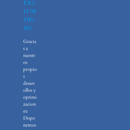
EXC
LUSI
VID
AD
Gracia
s a
nuestr
os
propio
s
desarr
ollos y
optimi
zacion
es:
Dispo
nemos