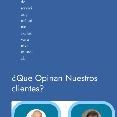
de
servici
os y
máqui
nas
exclusi
vas a
nivel
mundi
al.
¿Que Opinan Nuestros
clientes?