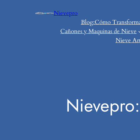
Saltar
Nievepro
al
Blog:Cómo Transformar 
contenido
Cañones y Maquinas de Nieve
Nieve Art
Nievepro: