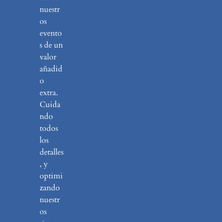
nuestr
os
evento
s de un
valor
añadid
o
extra.
Cuida
ndo
todos
los
detalles
, y
optimi
zando
nuestr
os