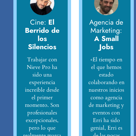
Cine:
El
Agencia de
Berrido de
Marketing:
los
A Small
Silencios
Jobs
Trabajar con
«El tiempo en
Nieve Pro ha
el que hemos
sido una
estado
experiencia
colaborando en
increíble desde
nuestros inicios
el primer
como agencia
momento. Son
de marketing y
profesionales
eventos con
excepcionales,
Erri ha sido
pero lo que
genial, Erri es
realmente marca
de las pocas