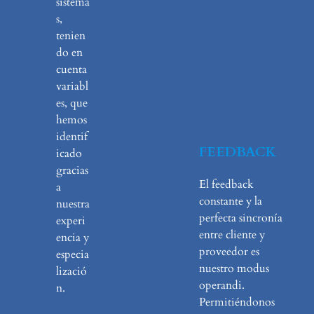
sistema
s,
tenien
do en
cuenta
variabl
es, que
hemos
identif
FEEDBACK
icado
gracias
El feedback
a
constante y la
nuestra
perfecta sincronía
experi
entre cliente y
encia y
proveedor es
especia
nuestro modus
lizació
operandi.
n.
Permitiéndonos