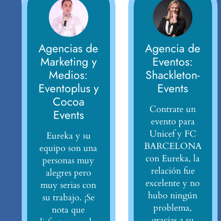
Agencias de
Agencia de
Marketing y
Eventos:
Medios:
Shackleton-
Eventoplus y
Events
Cocoa
Contrate un
Events
evento para
Unicef y FC
Eureka y su
BARCELONA
equipo son una
con Eureka, la
personas muy
relación fue
alegres pero
excelente y no
muy serias con
hubo ningún
su trabajo. ¡Se
problema,
nota que
gracias a su