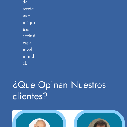
de
servici
os y
máqui
nas
exclusi
vas a
nivel
mundi
al.
¿Que Opinan Nuestros
clientes?