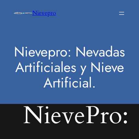
Saltar
Nievepro
al
contenido
Nievepro: Nevadas
Artificiales y Nieve
Artificial.
NievePro: