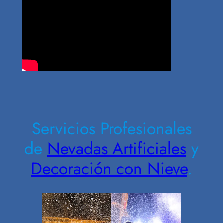
Contrate Ahora
Servicios Profesionales
de
Nevadas Artificiales
y
Decoración con Nieve
.