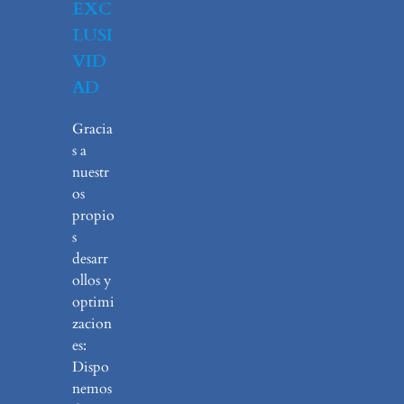
EXC
LUSI
VID
AD
Gracia
s a
nuestr
os
propio
s
desarr
ollos y
optimi
zacion
es:
Dispo
nemos