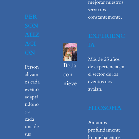
mejorar nuestros
servicios
PER
constantemente.
SON
ALIZ
EXPERIENC
ACI
IA
ON
Más de 25 años
Boda
de experiencia en
Person
con
el sector de los
alizam
eventos nos
os cada
nieve
avalan.
evento
adaptá
ndono
FILOSOFIA
s a
cada
Amamos
una de
profundamente
sus
lo que hacemos: