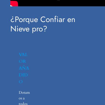
¿Porque Confiar en
Nieve pro?
VAL
OR
AÑA
DID
O
Dotam
os a
todos