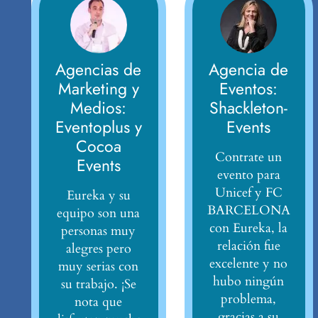
Agencias de
Agencia de
Marketing y
Eventos:
Medios:
Shackleton-
Eventoplus y
Events
Cocoa
Contrate un
Events
evento para
Unicef y FC
Eureka y su
BARCELONA
equipo son una
con Eureka, la
personas muy
relación fue
alegres pero
excelente y no
muy serias con
hubo ningún
su trabajo. ¡Se
problema,
nota que
gracias a su