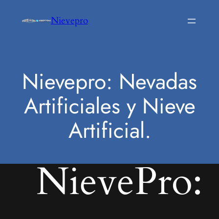
Saltar
Nievepro
al
contenido
Nievepro: Nevadas
Artificiales y Nieve
Artificial.
NievePro: