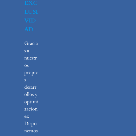
EXC
LUSI
VID
AD
Gracia
s a
nuestr
os
propio
s
desarr
ollos y
optimi
zacion
es:
Dispo
nemos