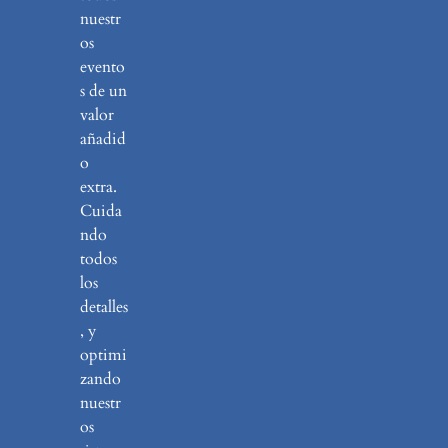
nuestr
os
evento
s de un
valor
añadid
o
extra.
Cuida
ndo
todos
los
detalles
, y
optimi
zando
nuestr
os