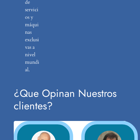
de
servici
os y
máqui
nas
exclusi
vas a
nivel
mundi
al.
¿Que Opinan Nuestros
clientes?