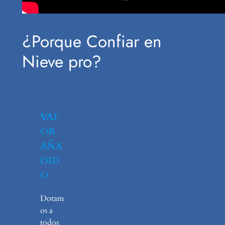
¿Porque Confiar en
Nieve pro?
VAL
OR
AÑA
DID
O
Dotam
os a
todos