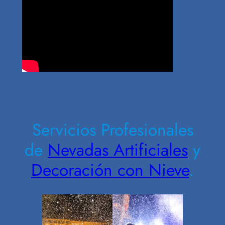
Contrate Ahora
Servicios Profesionales
de
Nevadas Artificiales
y
Decoración con Nieve
.