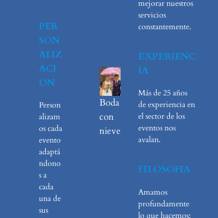
mejorar nuestros
servicios
PER
constantemente.
SON
ALIZ
EXPERIENC
ACI
IA
ON
Más de 25 años
Boda
de experiencia en
Person
con
el sector de los
alizam
eventos nos
os cada
nieve
avalan.
evento
adaptá
ndono
FILOSOFIA
s a
cada
Amamos
una de
profundamente
sus
lo que hacemos: