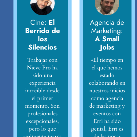
Cine:
El
Agencia de
Berrido de
Marketing:
los
A Small
Silencios
Jobs
Trabajar con
«El tiempo en
Nieve Pro ha
el que hemos
sido una
estado
experiencia
colaborando en
increíble desde
nuestros inicios
el primer
como agencia
momento. Son
de marketing y
profesionales
eventos con
excepcionales,
Erri ha sido
pero lo que
genial, Erri es
realmente marca
de las pocas