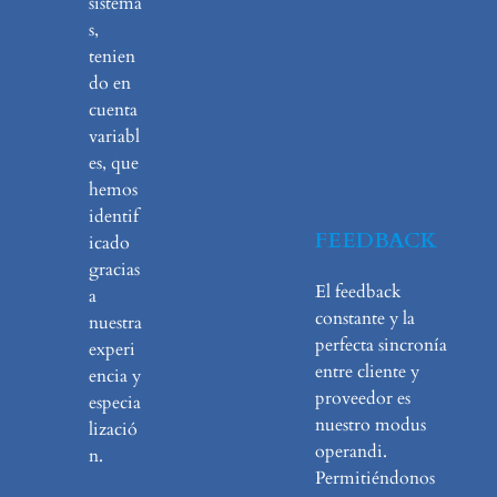
sistema
s,
tenien
do en
cuenta
variabl
es, que
hemos
identif
FEEDBACK
icado
gracias
El feedback
a
constante y la
nuestra
perfecta sincronía
experi
entre cliente y
encia y
proveedor es
especia
nuestro modus
lizació
operandi.
n.
Permitiéndonos