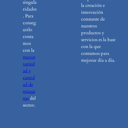
singula
la creación e
ridades
innovación
. Para
constante de
conseg
nuestros
uirlo
productos y
conta
servicios es la base
mos
con la que
con la
contamos para
mayor
mejorar día a día.
varied
ad y
cantid
ad de
máqui
nas
del
sector.