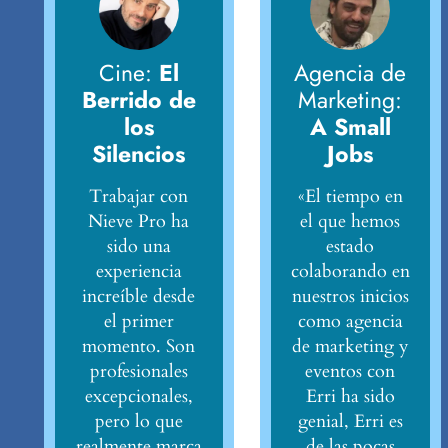
Cine:
El
Agencia de
Berrido de
Marketing:
los
A Small
Silencios
Jobs
Trabajar con
«El tiempo en
Nieve Pro ha
el que hemos
sido una
estado
experiencia
colaborando en
increíble desde
nuestros inicios
el primer
como agencia
momento. Son
de marketing y
profesionales
eventos con
excepcionales,
Erri ha sido
pero lo que
genial, Erri es
realmente marca
de las pocas