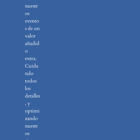
nuestr
os
evento
s de un
valor
añadid
o
extra.
Cuida
ndo
todos
los
detalles
, y
optimi
zando
nuestr
os