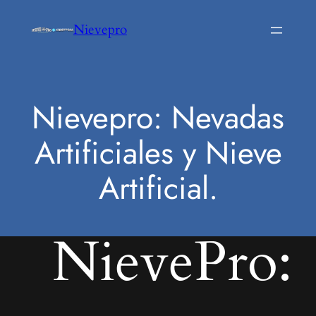
Saltar
Nievepro
al
contenido
Nievepro: Nevadas
Artificiales y Nieve
Artificial.
NievePro: