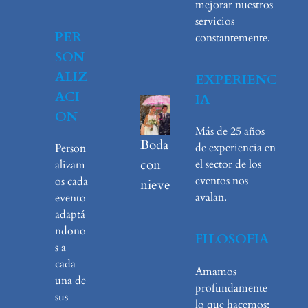
mejorar nuestros
servicios
PER
constantemente.
SON
ALIZ
EXPERIENC
ACI
IA
ON
Más de 25 años
Boda
de experiencia en
Person
con
el sector de los
alizam
eventos nos
os cada
nieve
avalan.
evento
adaptá
ndono
FILOSOFIA
s a
cada
Amamos
una de
profundamente
sus
lo que hacemos: