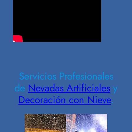
Contrate Ahora
Servicios Profesionales
de
Nevadas Artificiales
y
Decoración con Nieve
.