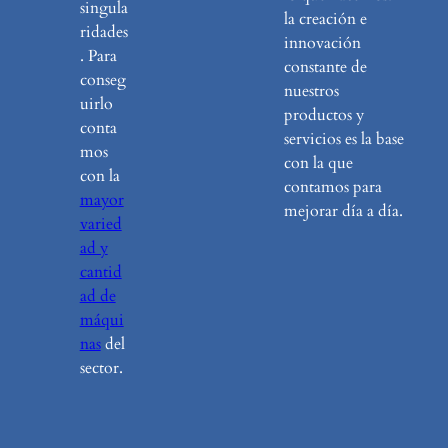
singula
la creación e
ridades
innovación
. Para
constante de
conseg
nuestros
uirlo
productos y
conta
servicios es la base
mos
con la que
con la
contamos para
mayor
mejorar día a día.
varied
ad y
cantid
ad de
máqui
nas
del
sector.