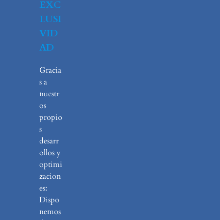
EXC
LUSI
VID
AD
Gracia
s a
nuestr
os
propio
s
desarr
ollos y
optimi
zacion
es:
Dispo
nemos