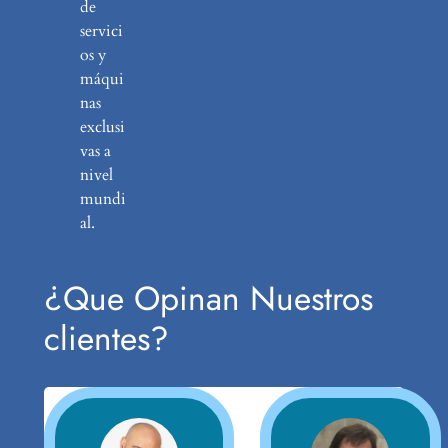
de
servici
os y
máqui
nas
exclusi
vas a
nivel
mundi
al.
¿Que Opinan Nuestros
clientes?