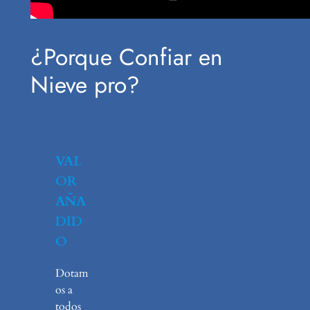
¿Porque Confiar en
Nieve pro?
VAL
OR
AÑA
DID
O
Dotam
os a
todos