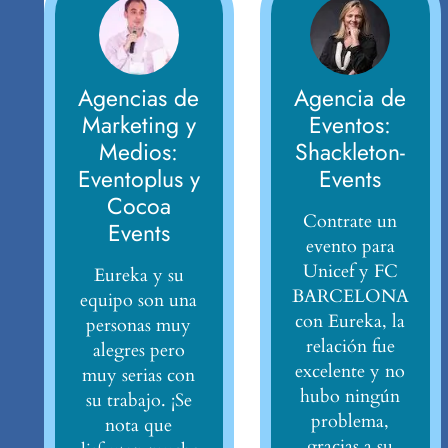
Agencias de
Agencia de
Marketing y
Eventos:
Medios:
Shackleton-
Eventoplus y
Events
Cocoa
Contrate un
Events
evento para
Unicef y FC
Eureka y su
BARCELONA
equipo son una
con Eureka, la
personas muy
relación fue
alegres pero
excelente y no
muy serias con
hubo ningún
su trabajo. ¡Se
problema,
nota que
gracias a su