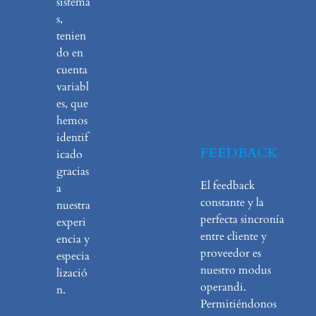
sistema
s,
tenien
do en
cuenta
variabl
es, que
hemos
identif
FEEDBACK
icado
gracias
El feedback
a
constante y la
nuestra
perfecta sincronía
experi
entre cliente y
encia y
proveedor es
especia
nuestro modus
lizació
operandi.
n.
Permitiéndonos