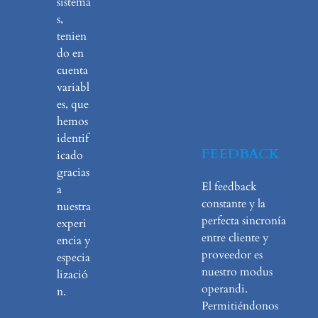
sistema
s,
tenien
do en
cuenta
variabl
es, que
hemos
identif
FEEDBACK
icado
gracias
El feedback
a
constante y la
nuestra
perfecta sincronía
experi
entre cliente y
encia y
proveedor es
especia
nuestro modus
lizació
operandi.
n.
Permitiéndonos