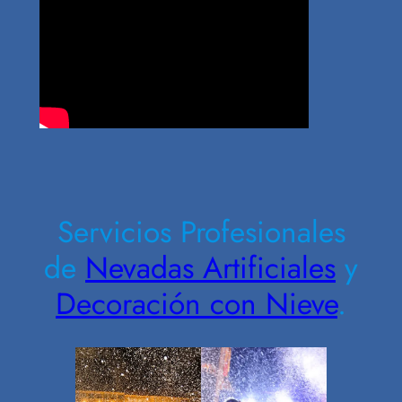
Contrate Ahora
Servicios Profesionales
de
Nevadas Artificiales
y
Decoración con Nieve
.