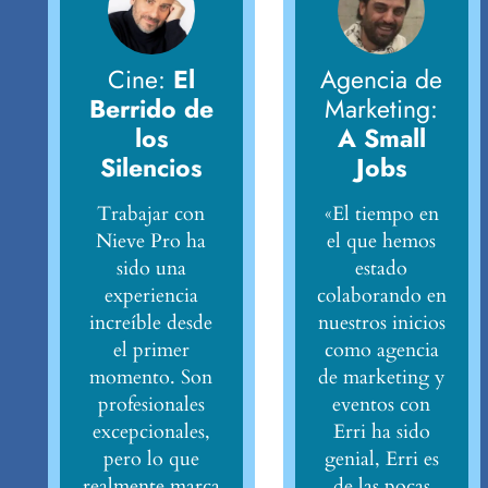
Cine:
El
Agencia de
Berrido de
Marketing:
los
A Small
Silencios
Jobs
Trabajar con
«El tiempo en
Nieve Pro ha
el que hemos
sido una
estado
experiencia
colaborando en
increíble desde
nuestros inicios
el primer
como agencia
momento. Son
de marketing y
profesionales
eventos con
excepcionales,
Erri ha sido
pero lo que
genial, Erri es
realmente marca
de las pocas