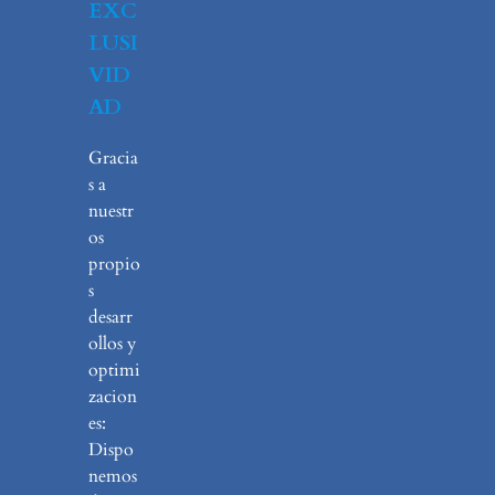
EXC
LUSI
VID
AD
Gracia
s a
nuestr
os
propio
s
desarr
ollos y
optimi
zacion
es:
Dispo
nemos