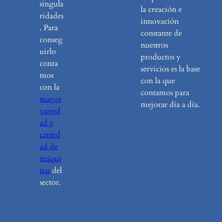
singula
la creación e
ridades
innovación
. Para
constante de
conseg
nuestros
uirlo
productos y
conta
servicios es la base
mos
con la que
con la
contamos para
mayor
mejorar día a día.
varied
ad y
cantid
ad de
máqui
nas
del
sector.