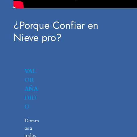
¿Porque Confiar en
Nieve pro?
VAL
OR
AÑA
DID
O
Dotam
os a
todos