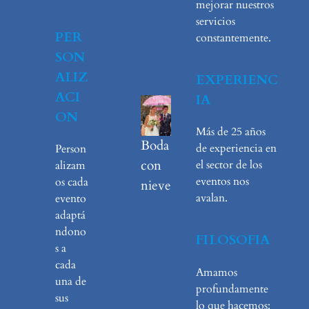
mejorar nuestros
servicios
PER
constantemente.
SON
ALIZ
EXPERIENC
ACI
IA
ON
Más de 25 años
Boda
de experiencia en
Person
con
el sector de los
alizam
eventos nos
os cada
nieve
avalan.
evento
adaptá
ndono
FILOSOFIA
s a
cada
Amamos
una de
profundamente
sus
lo que hacemos: