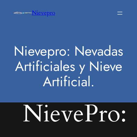
Saltar
Nievepro
al
contenido
Nievepro: Nevadas
Artificiales y Nieve
Artificial.
NievePro: