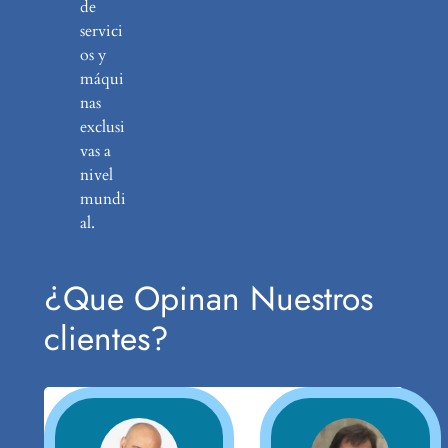
de
servici
os y
máqui
nas
exclusi
vas a
nivel
mundi
al.
¿Que Opinan Nuestros
clientes?