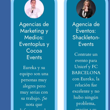
Agencias de
Agencia de
Marketing y
Eventos:
Medios:
Shackleton-
Eventoplus y
Events
Cocoa
Contrate un
Events
evento para
Unicef y FC
Eureka y su
BARCELONA
equipo son una
con Eureka, la
personas muy
relación fue
alegres pero
excelente y no
muy serias con
hubo ningún
su trabajo. ¡Se
problema,
nota que
gracias a su