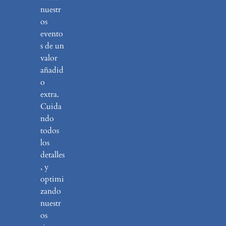
nuestr
os
evento
s de un
valor
añadid
o
extra.
Cuida
ndo
todos
los
detalles
, y
optimi
zando
nuestr
os