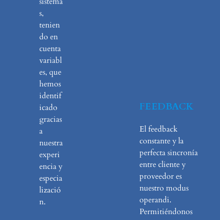
sistema
s,
tenien
do en
cuenta
variabl
es, que
hemos
identif
FEEDBACK
icado
gracias
El feedback
a
constante y la
nuestra
perfecta sincronía
experi
entre cliente y
encia y
proveedor es
especia
nuestro modus
lizació
operandi.
n.
Permitiéndonos