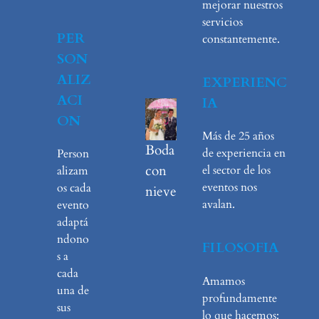
mejorar nuestros
servicios
PER
constantemente.
SON
ALIZ
EXPERIENC
ACI
IA
ON
Más de 25 años
Boda
de experiencia en
Person
con
el sector de los
alizam
eventos nos
os cada
nieve
avalan.
evento
adaptá
ndono
FILOSOFIA
s a
cada
Amamos
una de
profundamente
sus
lo que hacemos: