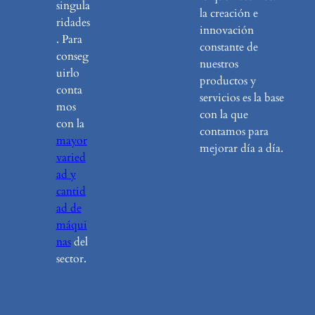
singula
la creación e
ridades
innovación
. Para
constante de
conseg
nuestros
uirlo
productos y
conta
servicios es la base
mos
con la que
con la
contamos para
mayor
mejorar día a día.
varied
ad y
cantid
ad de
máqui
nas
del
sector.