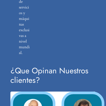
de
servici
os y
máqui
nas
exclusi
vas a
nivel
mundi
al.
¿Que Opinan Nuestros
clientes?