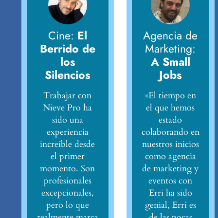
Cine:
El
Agencia de
Berrido de
Marketing:
los
A Small
Silencios
Jobs
Trabajar con
«El tiempo en
Nieve Pro ha
el que hemos
sido una
estado
experiencia
colaborando en
increíble desde
nuestros inicios
el primer
como agencia
momento. Son
de marketing y
profesionales
eventos con
excepcionales,
Erri ha sido
pero lo que
genial, Erri es
realmente marca
de las pocas