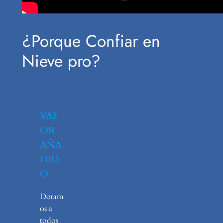
¿Porque Confiar en
Nieve pro?
VAL
OR
AÑA
DID
O
Dotam
os a
todos