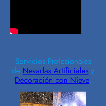
Contrate Ahora
Servicios Profesionales
de
Nevadas Artificiales
y
Decoración con Nieve
.