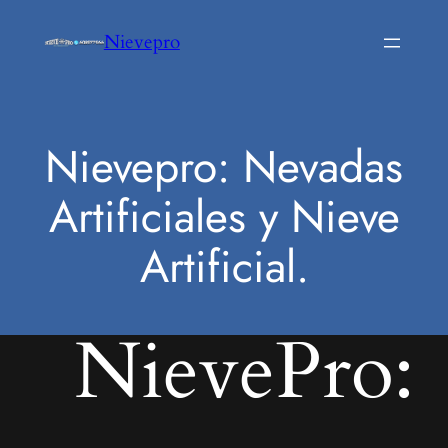
Saltar
Nievepro
al
contenido
Nievepro: Nevadas
Artificiales y Nieve
Artificial.
NievePro: