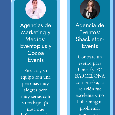
Agencias de
Agencia de
Marketing y
Eventos:
Medios:
Shackleton-
Eventoplus y
Events
Cocoa
Contrate un
Events
evento para
Unicef y FC
Eureka y su
BARCELONA
equipo son una
con Eureka, la
personas muy
relación fue
alegres pero
excelente y no
muy serias con
hubo ningún
su trabajo. ¡Se
problema,
nota que
gracias a su