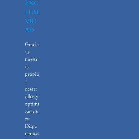
EXC
LUSI
VID
AD
Gracia
s a
nuestr
os
propio
s
desarr
ollos y
optimi
zacion
es:
Dispo
nemos