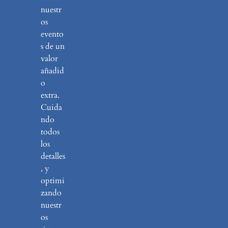
nuestr
os
evento
s de un
valor
añadid
o
extra.
Cuida
ndo
todos
los
detalles
, y
optimi
zando
nuestr
os