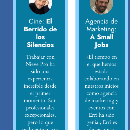
Cine:
El
Agencia de
Berrido de
Marketing:
los
A Small
Silencios
Jobs
Trabajar con
«El tiempo en
Nieve Pro ha
el que hemos
sido una
estado
experiencia
colaborando en
increíble desde
nuestros inicios
el primer
como agencia
momento. Son
de marketing y
profesionales
eventos con
excepcionales,
Erri ha sido
pero lo que
genial, Erri es
realmente marca
de las pocas