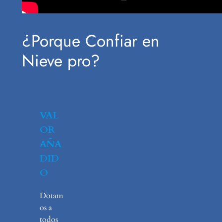
¿Porque Confiar en
Nieve pro?
VAL
OR
AÑA
DID
O
Dotam
os a
todos