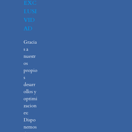
EXC
LUSI
VID
AD
Gracia
s a
nuestr
os
propio
s
desarr
ollos y
optimi
zacion
es:
Dispo
nemos