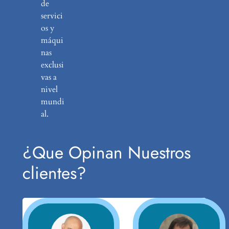
de
servici
os y
máqui
nas
exclusi
vas a
nivel
mundi
al.
¿Que Opinan Nuestros
clientes?