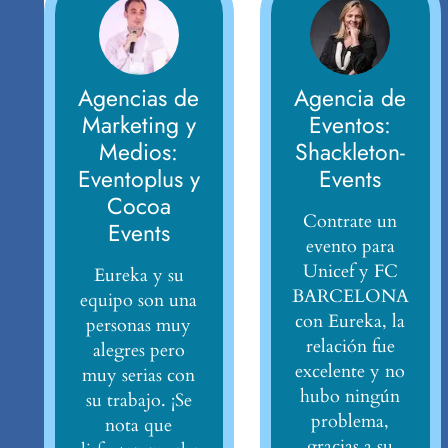
Agencias de
Agencia de
Marketing y
Eventos:
Medios:
Shackleton-
Eventoplus y
Events
Cocoa
Contrate un
Events
evento para
Unicef y FC
Eureka y su
BARCELONA
equipo son una
con Eureka, la
personas muy
relación fue
alegres pero
excelente y no
muy serias con
hubo ningún
su trabajo. ¡Se
problema,
nota que
gracias a su