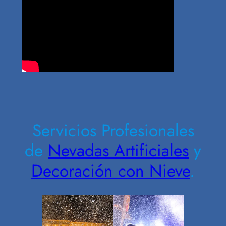
Contrate Ahora
Servicios Profesionales
de
Nevadas Artificiales
y
Decoración con Nieve
.