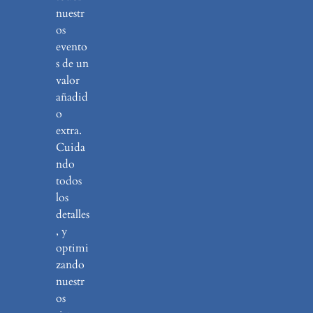
nuestr
os
evento
s de un
valor
añadid
o
extra.
Cuida
ndo
todos
los
detalles
, y
optimi
zando
nuestr
os