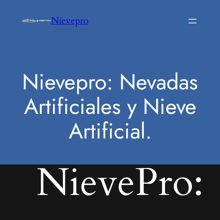
Saltar
Nievepro
al
contenido
Nievepro: Nevadas
Artificiales y Nieve
Artificial.
NievePro: