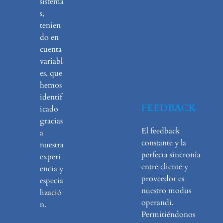
sistema
s,
tenien
do en
cuenta
variabl
es, que
hemos
identif
FEEDBACK
icado
gracias
El feedback
a
constante y la
nuestra
perfecta sincronía
experi
entre cliente y
encia y
proveedor es
especia
nuestro modus
lizació
operandi.
n.
Permitiéndonos