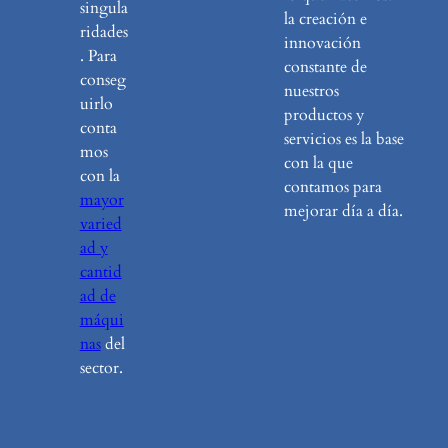
singula
la creación e
ridades
innovación
. Para
constante de
conseg
nuestros
uirlo
productos y
conta
servicios es la base
mos
con la que
con la
contamos para
mayor
mejorar día a día.
varied
ad y
cantid
ad de
máqui
nas
del
sector.