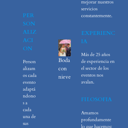
mejorar nuestros
servicios
PER
constantemente.
SON
ALIZ
EXPERIENC
ACI
IA
ON
Más de 25 años
Boda
de experiencia en
Person
con
el sector de los
alizam
eventos nos
os cada
nieve
avalan.
evento
adaptá
ndono
FILOSOFIA
s a
cada
Amamos
una de
profundamente
sus
lo que hacemos: