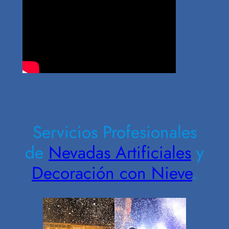
Contrate Ahora
Servicios Profesionales
de
Nevadas Artificiales
y
Decoración con Nieve
.