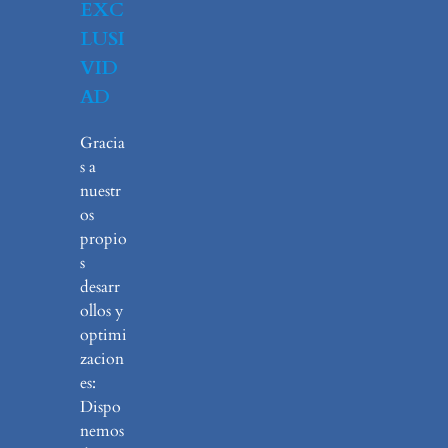
EXC
LUSI
VID
AD
Gracia
s a
nuestr
os
propio
s
desarr
ollos y
optimi
zacion
es:
Dispo
nemos