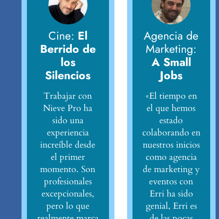
Cine:
El
Agencia de
Berrido de
Marketing:
los
A Small
Silencios
Jobs
Trabajar con
«El tiempo en
Nieve Pro ha
el que hemos
sido una
estado
experiencia
colaborando en
increíble desde
nuestros inicios
el primer
como agencia
momento. Son
de marketing y
profesionales
eventos con
excepcionales,
Erri ha sido
pero lo que
genial, Erri es
realmente marca
de las pocas