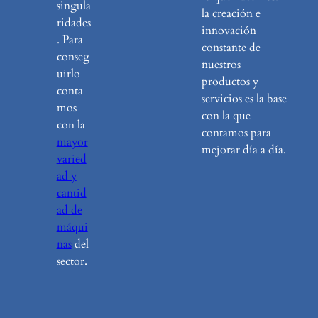
singula
la creación e
ridades
innovación
. Para
constante de
conseg
nuestros
uirlo
productos y
conta
servicios es la base
mos
con la que
con la
contamos para
mayor
mejorar día a día.
varied
ad y
cantid
ad de
máqui
nas
del
sector.