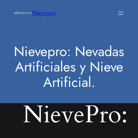
Saltar
Nievepro
al
contenido
Nievepro: Nevadas
Artificiales y Nieve
Artificial.
NievePro: