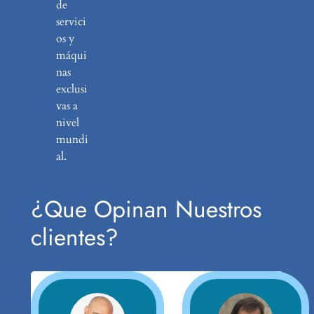
de
servici
os y
máqui
nas
exclusi
vas a
nivel
mundi
al.
¿Que Opinan Nuestros
clientes?