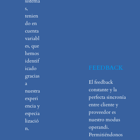
sistema
s,
tenien
do en
cuenta
variabl
es, que
hemos
identif
FEEDBACK
icado
gracias
El feedback
a
constante y la
nuestra
perfecta sincronía
experi
entre cliente y
encia y
proveedor es
especia
nuestro modus
lizació
operandi.
n.
Permitiéndonos