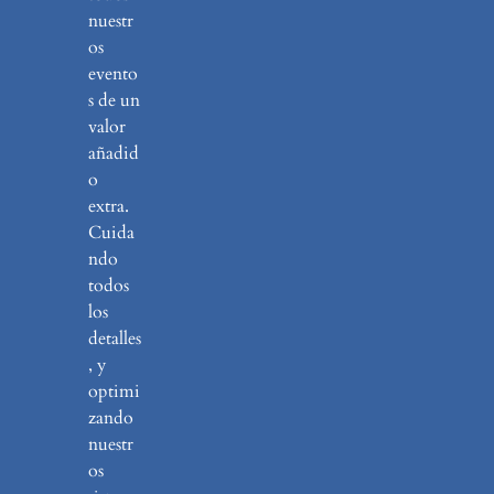
nuestr
os
evento
s de un
valor
añadid
o
extra.
Cuida
ndo
todos
los
detalles
, y
optimi
zando
nuestr
os