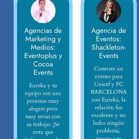
Agencias de
Agencia de
Marketing y
Eventos:
Medios:
Shackleton-
Eventoplus y
Events
Cocoa
Contrate un
Events
evento para
Unicef y FC
Eureka y su
BARCELONA
equipo son una
con Eureka, la
personas muy
relación fue
alegres pero
excelente y no
muy serias con
hubo ningún
su trabajo. ¡Se
problema,
nota que
gracias a su