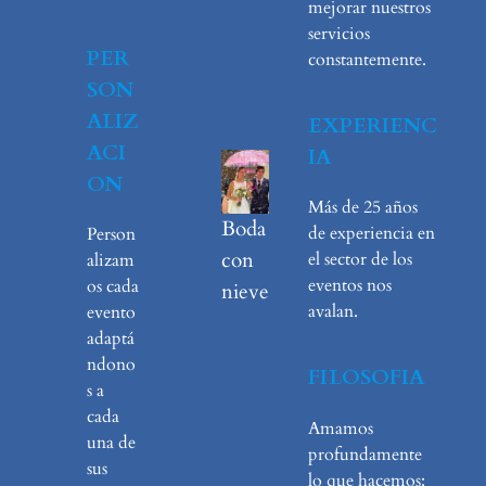
mejorar nuestros
servicios
PER
constantemente.
SON
ALIZ
EXPERIENC
ACI
IA
ON
Más de 25 años
Boda
de experiencia en
Person
con
el sector de los
alizam
eventos nos
os cada
nieve
avalan.
evento
adaptá
ndono
FILOSOFIA
s a
cada
Amamos
una de
profundamente
sus
lo que hacemos: