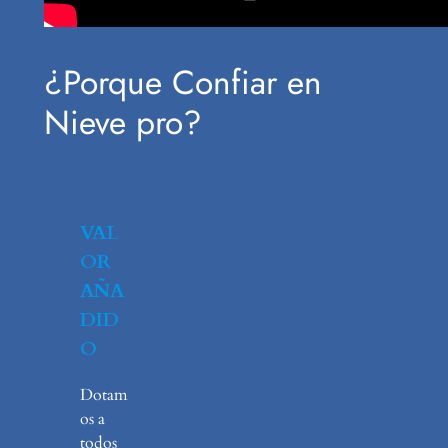
¿Porque Confiar en
Nieve pro?
VAL
OR
AÑA
DID
O
Dotam
os a
todos