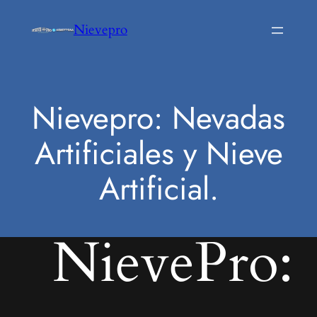
Saltar
Nievepro
al
contenido
Nievepro: Nevadas
Artificiales y Nieve
Artificial.
NievePro: