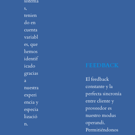
sistema
s,
tenien
do en
cuenta
variabl
es, que
hemos
identif
FEEDBACK
icado
gracias
El feedback
a
constante y la
nuestra
perfecta sincronía
experi
entre cliente y
encia y
proveedor es
especia
nuestro modus
lizació
operandi.
n.
Permitiéndonos