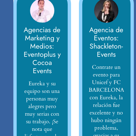
Agencias de
Agencia de
Marketing y
Eventos:
Medios:
Shackleton-
Eventoplus y
Events
Cocoa
Contrate un
Events
evento para
Unicef y FC
Eureka y su
BARCELONA
equipo son una
con Eureka, la
personas muy
relación fue
alegres pero
excelente y no
muy serias con
hubo ningún
su trabajo. ¡Se
problema,
nota que
gracias a su