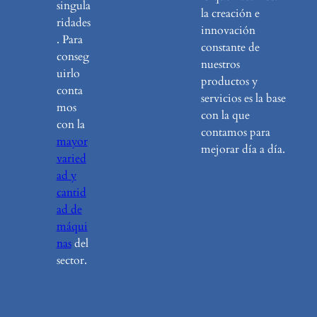
singula
la creación e
ridades
innovación
. Para
constante de
conseg
nuestros
uirlo
productos y
conta
servicios es la base
mos
con la que
con la
contamos para
mayor
mejorar día a día.
varied
ad y
cantid
ad de
máqui
nas
del
sector.