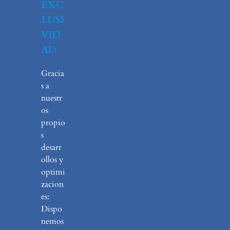
EXC
LUSI
VID
AD
Gracia
s a
nuestr
os
propio
s
desarr
ollos y
optimi
zacion
es:
Dispo
nemos