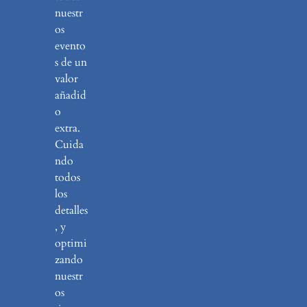
nuestr
os
evento
s de un
valor
añadid
o
extra.
Cuida
ndo
todos
los
detalles
, y
optimi
zando
nuestr
os