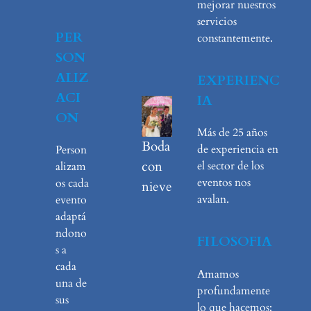
mejorar nuestros
servicios
PER
constantemente.
SON
ALIZ
EXPERIENC
ACI
IA
ON
Más de 25 años
Boda
de experiencia en
Person
con
el sector de los
alizam
eventos nos
os cada
nieve
avalan.
evento
adaptá
ndono
FILOSOFIA
s a
cada
Amamos
una de
profundamente
sus
lo que hacemos: