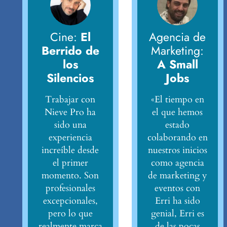
Cine:
El
Agencia de
Berrido de
Marketing:
los
A Small
Silencios
Jobs
Trabajar con
«El tiempo en
Nieve Pro ha
el que hemos
sido una
estado
experiencia
colaborando en
increíble desde
nuestros inicios
el primer
como agencia
momento. Son
de marketing y
profesionales
eventos con
excepcionales,
Erri ha sido
pero lo que
genial, Erri es
realmente marca
de las pocas