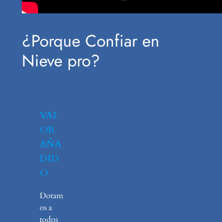
¿Porque Confiar en
Nieve pro?
VAL
OR
AÑA
DID
O
Dotam
os a
todos