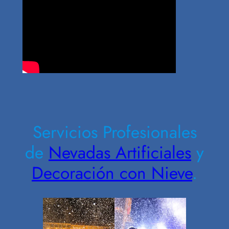
Contrate Ahora
Servicios Profesionales
de
Nevadas Artificiales
y
Decoración con Nieve
.