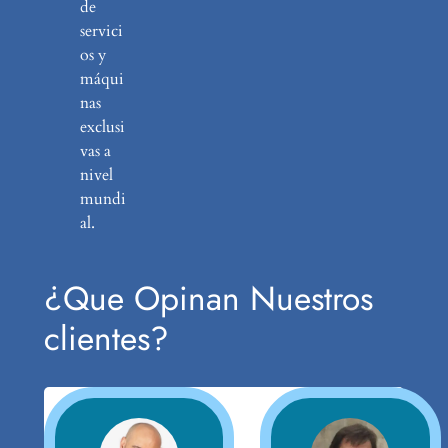
de
servici
os y
máqui
nas
exclusi
vas a
nivel
mundi
al.
¿Que Opinan Nuestros
clientes?