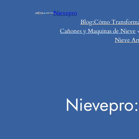
Saltar
Nievepro
al
Blog:Cómo Transformar 
contenido
Cañones y Maquinas de Nieve
Nieve Art
Nievepro: