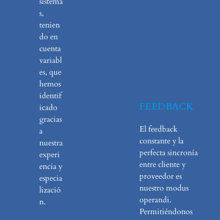
sistema
s,
tenien
do en
cuenta
variabl
es, que
hemos
identif
FEEDBACK
icado
gracias
El feedback
a
constante y la
nuestra
perfecta sincronía
experi
entre cliente y
encia y
proveedor es
especia
nuestro modus
lizació
operandi.
n.
Permitiéndonos