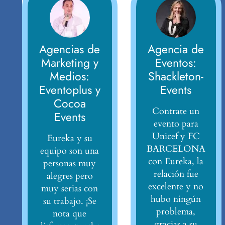
Agencias de
Agencia de
Marketing y
Eventos:
Medios:
Shackleton-
Eventoplus y
Events
Cocoa
Contrate un
Events
evento para
Unicef y FC
Eureka y su
BARCELONA
equipo son una
con Eureka, la
personas muy
relación fue
alegres pero
excelente y no
muy serias con
hubo ningún
su trabajo. ¡Se
problema,
nota que
gracias a su