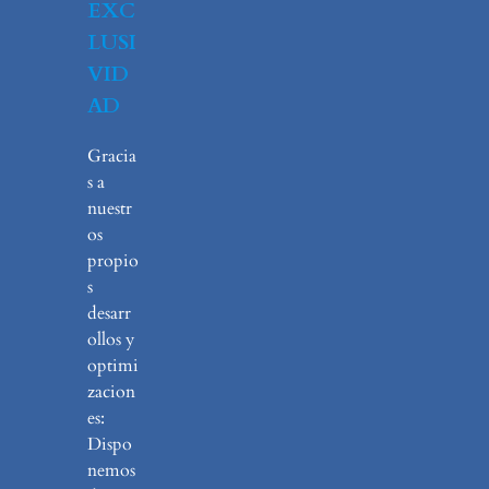
EXC
LUSI
VID
AD
Gracia
s a
nuestr
os
propio
s
desarr
ollos y
optimi
zacion
es:
Dispo
nemos