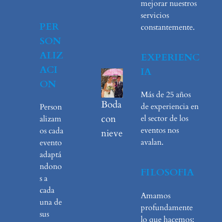
mejorar nuestros
servicios
PER
constantemente.
SON
ALIZ
EXPERIENC
ACI
IA
ON
Más de 25 años
Boda
de experiencia en
Person
con
el sector de los
alizam
eventos nos
os cada
nieve
avalan.
evento
adaptá
ndono
FILOSOFIA
s a
cada
Amamos
una de
profundamente
sus
lo que hacemos: