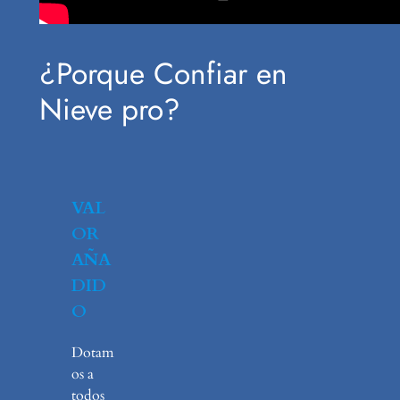
¿Porque Confiar en
Nieve pro?
VAL
OR
AÑA
DID
O
Dotam
os a
todos