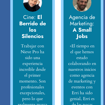
Cine:
El
Agencia de
Berrido de
Marketing:
los
A Small
Silencios
Jobs
Trabajar con
«El tiempo en
Nieve Pro ha
el que hemos
sido una
estado
experiencia
colaborando en
increíble desde
nuestros inicios
el primer
como agencia
momento. Son
de marketing y
profesionales
eventos con
excepcionales,
Erri ha sido
pero lo que
genial, Erri es
realmente marca
de las pocas