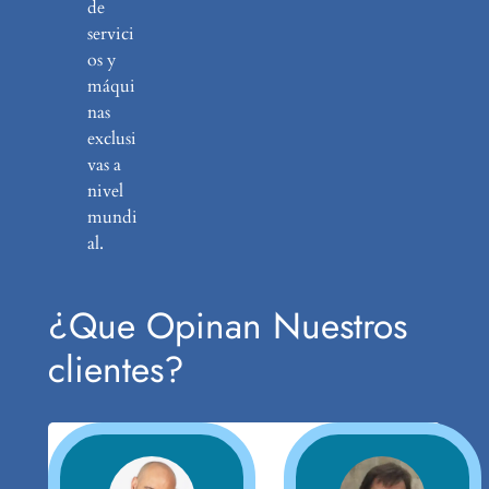
de
servici
os y
máqui
nas
exclusi
vas a
nivel
mundi
al.
¿Que Opinan Nuestros
clientes?