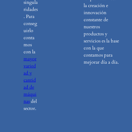
singula
la creación e
ridades
innovación
. Para
constante de
conseg
nuestros
uirlo
productos y
conta
servicios es la base
mos
con la que
con la
contamos para
mayor
mejorar día a día.
varied
ad y
cantid
ad de
máqui
nas
del
sector.