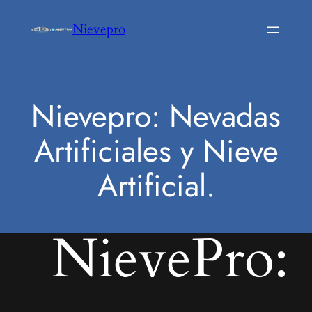
Saltar
Nievepro
al
contenido
Nievepro: Nevadas
Artificiales y Nieve
Artificial.
NievePro: