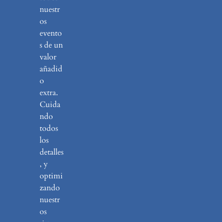
nuestr
os
evento
s de un
valor
añadid
o
extra.
Cuida
ndo
todos
los
detalles
, y
optimi
zando
nuestr
os