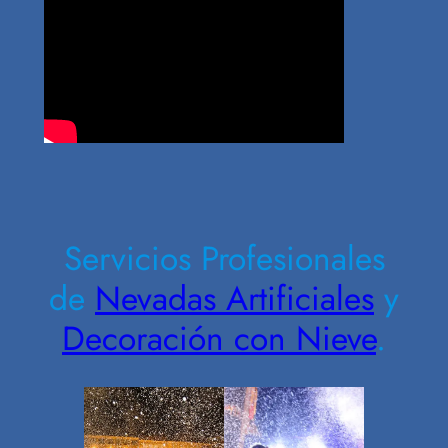
Contrate Ahora
Servicios Profesionales
de
Nevadas Artificiales
y
Decoración con Nieve
.