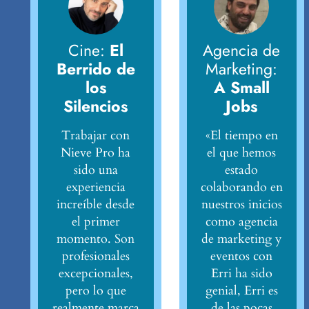
Cine:
El
Agencia de
Berrido de
Marketing:
los
A Small
Silencios
Jobs
Trabajar con
«El tiempo en
Nieve Pro ha
el que hemos
sido una
estado
experiencia
colaborando en
increíble desde
nuestros inicios
el primer
como agencia
momento. Son
de marketing y
profesionales
eventos con
excepcionales,
Erri ha sido
pero lo que
genial, Erri es
realmente marca
de las pocas