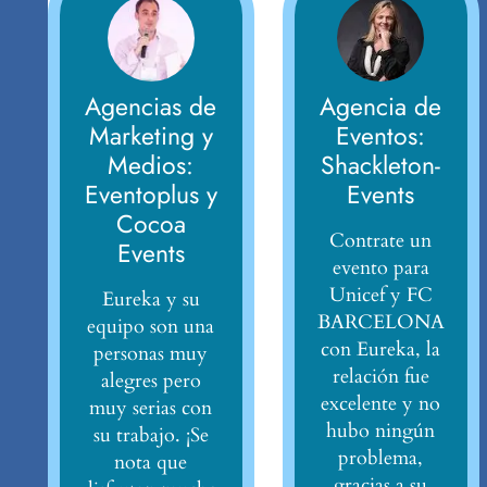
Agencias de
Agencia de
Marketing y
Eventos:
Medios:
Shackleton-
Eventoplus y
Events
Cocoa
Contrate un
Events
evento para
Unicef y FC
Eureka y su
BARCELONA
equipo son una
con Eureka, la
personas muy
relación fue
alegres pero
excelente y no
muy serias con
hubo ningún
su trabajo. ¡Se
problema,
nota que
gracias a su