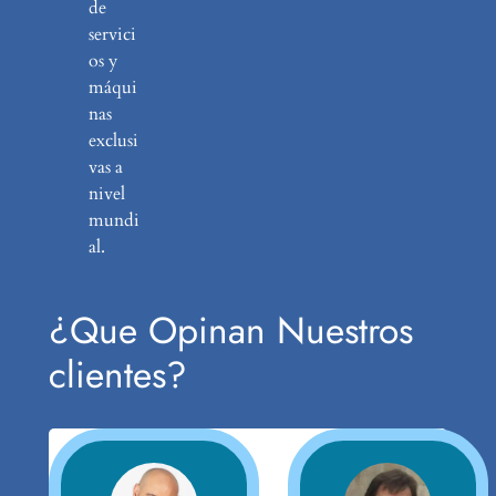
de
servici
os y
máqui
nas
exclusi
vas a
nivel
mundi
al.
¿Que Opinan Nuestros
clientes?