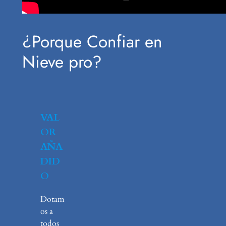
¿Porque Confiar en
Nieve pro?
VAL
OR
AÑA
DID
O
Dotam
os a
todos