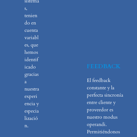
sistema
s,
tenien
do en
cuenta
variabl
es, que
hemos
identif
FEEDBACK
icado
gracias
El feedback
a
constante y la
nuestra
perfecta sincronía
experi
entre cliente y
encia y
proveedor es
especia
nuestro modus
lizació
operandi.
n.
Permitiéndonos