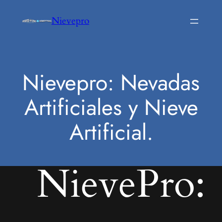
Saltar
Nievepro
al
contenido
Nievepro: Nevadas
Artificiales y Nieve
Artificial.
NievePro: