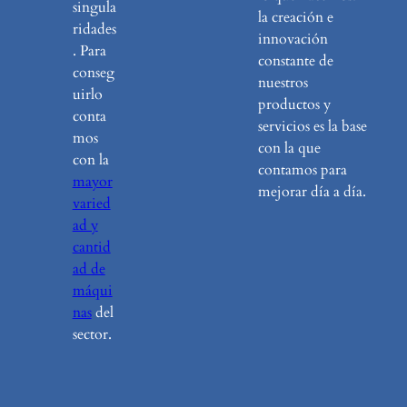
singula
la creación e
ridades
innovación
. Para
constante de
conseg
nuestros
uirlo
productos y
conta
servicios es la base
mos
con la que
con la
contamos para
mayor
mejorar día a día.
varied
ad y
cantid
ad de
máqui
nas
del
sector.