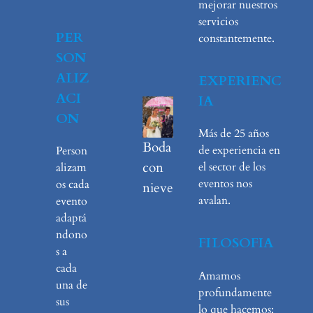
mejorar nuestros
servicios
PER
constantemente.
SON
ALIZ
EXPERIENC
ACI
IA
ON
Más de 25 años
Boda
de experiencia en
Person
con
el sector de los
alizam
eventos nos
os cada
nieve
avalan.
evento
adaptá
ndono
FILOSOFIA
s a
cada
Amamos
una de
profundamente
sus
lo que hacemos: