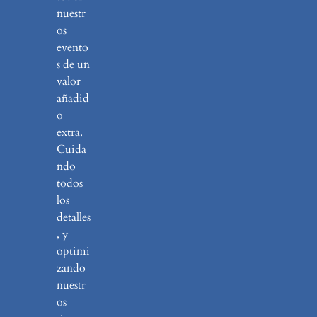
nuestr
os
evento
s de un
valor
añadid
o
extra.
Cuida
ndo
todos
los
detalles
, y
optimi
zando
nuestr
os