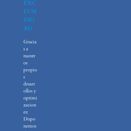
EXC
LUSI
VID
AD
Gracia
s a
nuestr
os
propio
s
desarr
ollos y
optimi
zacion
es:
Dispo
nemos