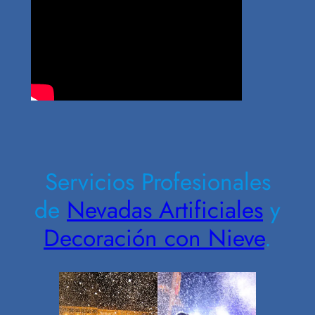
Contrate Ahora
Servicios Profesionales
de
Nevadas Artificiales
y
Decoración con Nieve
.