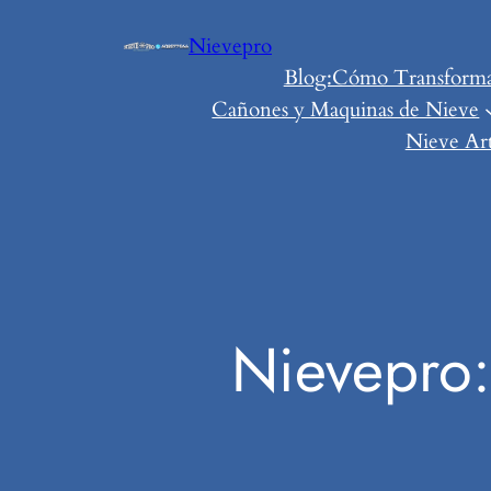
Saltar
Nievepro
al
Blog:Cómo Transformar 
contenido
Cañones y Maquinas de Nieve
Nieve Art
Nievepro: