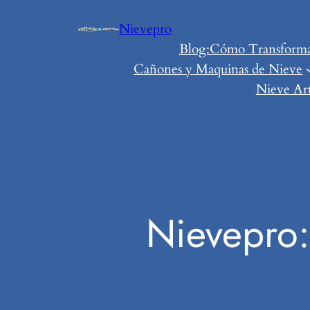
Saltar
Nievepro
al
Blog:Cómo Transformar 
contenido
Cañones y Maquinas de Nieve
Nieve Art
Nievepro: