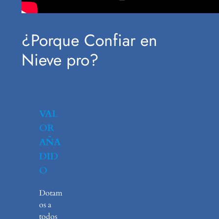
¿Porque Confiar en
Nieve pro?
VAL
OR
AÑA
DID
O
Dotam
os a
todos