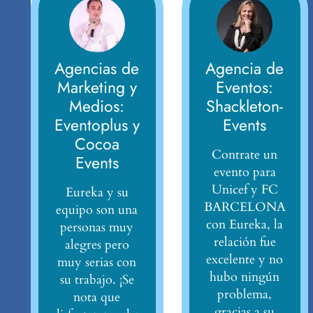
Agencias de
Agencia de
Marketing y
Eventos:
Medios:
Shackleton-
Eventoplus y
Events
Cocoa
Contrate un
Events
evento para
Unicef y FC
Eureka y su
BARCELONA
equipo son una
con Eureka, la
personas muy
relación fue
alegres pero
excelente y no
muy serias con
hubo ningún
su trabajo. ¡Se
problema,
nota que
gracias a su