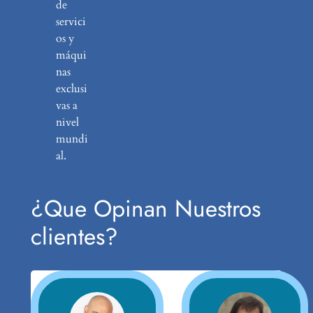
de
servici
os y
máqui
nas
exclusi
vas a
nivel
mundi
al.
¿Que Opinan Nuestros
clientes?