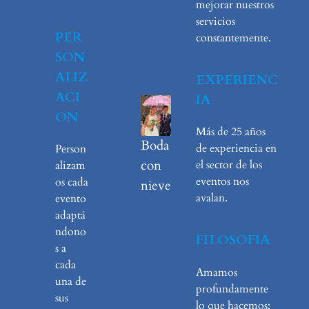
mejorar nuestros
servicios
PER
constantemente.
SON
ALIZ
EXPERIENC
ACI
IA
ON
Más de 25 años
Boda
de experiencia en
Person
con
el sector de los
alizam
eventos nos
os cada
nieve
avalan.
evento
adaptá
ndono
FILOSOFIA
s a
cada
Amamos
una de
profundamente
sus
lo que hacemos: