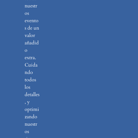
nuestr
os
evento
s de un
valor
añadid
o
extra.
Cuida
ndo
todos
los
detalles
, y
optimi
zando
nuestr
os