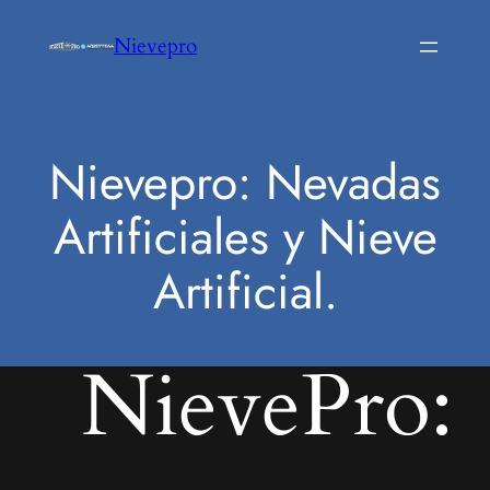
Saltar
Nievepro
al
contenido
Nievepro: Nevadas
Artificiales y Nieve
Artificial.
NievePro: