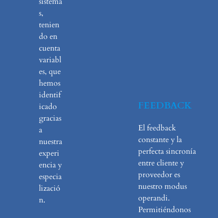
sistema
s,
tenien
do en
cuenta
variabl
es, que
hemos
identif
FEEDBACK
icado
gracias
El feedback
a
constante y la
nuestra
perfecta sincronía
experi
entre cliente y
encia y
proveedor es
especia
nuestro modus
lizació
operandi.
n.
Permitiéndonos