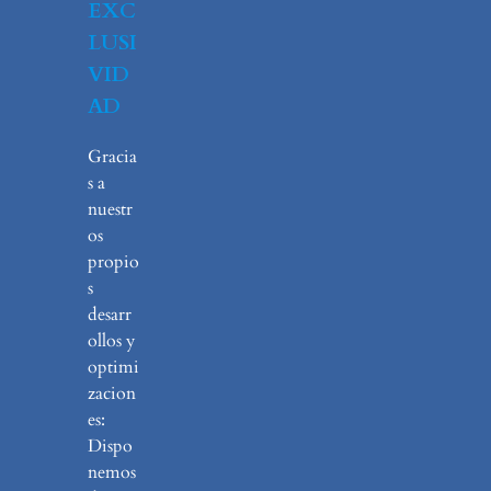
EXC
LUSI
VID
AD
Gracia
s a
nuestr
os
propio
s
desarr
ollos y
optimi
zacion
es:
Dispo
nemos