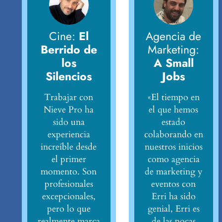
Cine:
El
Agencia de
Berrido de
Marketing:
los
A Small
Silencios
Jobs
Trabajar con
«El tiempo en
Nieve Pro ha
el que hemos
sido una
estado
experiencia
colaborando en
increíble desde
nuestros inicios
el primer
como agencia
momento. Son
de marketing y
profesionales
eventos con
excepcionales,
Erri ha sido
pero lo que
genial, Erri es
realmente marca
de las pocas