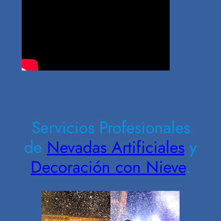
Contrate Ahora
Servicios Profesionales
de
Nevadas Artificiales
y
Decoración con Nieve
.