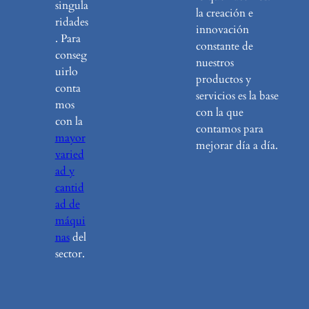
singula
la creación e
ridades
innovación
. Para
constante de
conseg
nuestros
uirlo
productos y
conta
servicios es la base
mos
con la que
con la
contamos para
mayor
mejorar día a día.
varied
ad y
cantid
ad de
máqui
nas
del
sector.