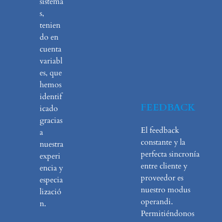
sistema
s,
tenien
do en
cuenta
variabl
es, que
hemos
identif
FEEDBACK
icado
gracias
El feedback
a
constante y la
nuestra
perfecta sincronía
experi
entre cliente y
encia y
proveedor es
especia
nuestro modus
lizació
operandi.
n.
Permitiéndonos