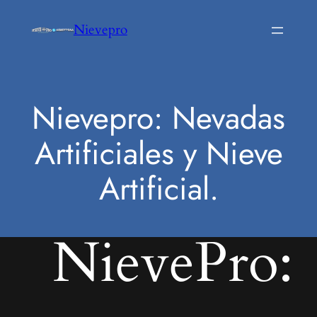
Saltar
Nievepro
al
contenido
Nievepro: Nevadas
Artificiales y Nieve
Artificial.
NievePro: