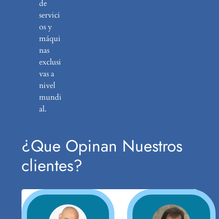
de
servici
os y
máqui
nas
exclusi
vas a
nivel
mundi
al.
¿Que Opinan Nuestros
clientes?