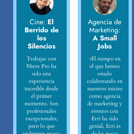
Cine:
El
Agencia de
Berrido de
Marketing:
los
A Small
Silencios
Jobs
Trabajar con
«El tiempo en
Nieve Pro ha
el que hemos
sido una
estado
experiencia
colaborando en
increíble desde
nuestros inicios
el primer
como agencia
momento. Son
de marketing y
profesionales
eventos con
excepcionales,
Erri ha sido
pero lo que
genial, Erri es
realmente marca
de las pocas