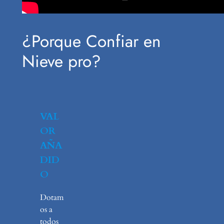
¿Porque Confiar en
Nieve pro?
VAL
OR
AÑA
DID
O
Dotam
os a
todos