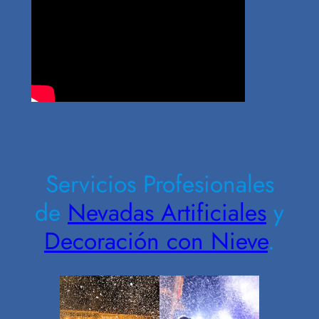
Contrate Ahora
Servicios Profesionales
de
Nevadas Artificiales
y
Decoración con Nieve
.