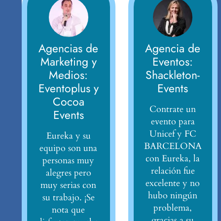
Agencias de
Agencia de
Marketing y
Eventos:
Medios:
Shackleton-
Eventoplus y
Events
Cocoa
Contrate un
Events
evento para
Unicef y FC
Eureka y su
BARCELONA
equipo son una
con Eureka, la
personas muy
relación fue
alegres pero
excelente y no
muy serias con
hubo ningún
su trabajo. ¡Se
problema,
nota que
gracias a su