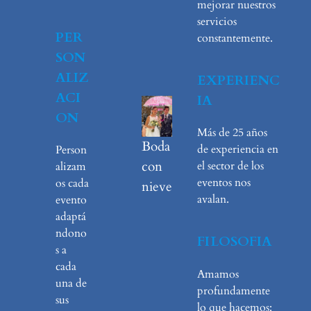
mejorar nuestros
servicios
PER
constantemente.
SON
ALIZ
EXPERIENC
ACI
IA
ON
Más de 25 años
Boda
de experiencia en
Person
con
el sector de los
alizam
eventos nos
os cada
nieve
avalan.
evento
adaptá
ndono
FILOSOFIA
s a
cada
Amamos
una de
profundamente
sus
lo que hacemos: