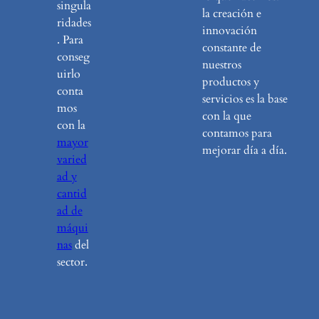
singula
la creación e
ridades
innovación
. Para
constante de
conseg
nuestros
uirlo
productos y
conta
servicios es la base
mos
con la que
con la
contamos para
mayor
mejorar día a día.
varied
ad y
cantid
ad de
máqui
nas
del
sector.