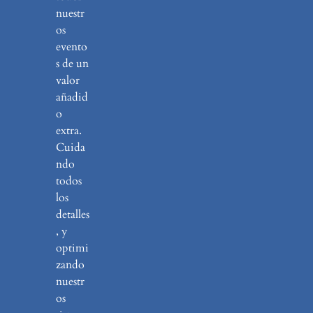
nuestr
os
evento
s de un
valor
añadid
o
extra.
Cuida
ndo
todos
los
detalles
, y
optimi
zando
nuestr
os