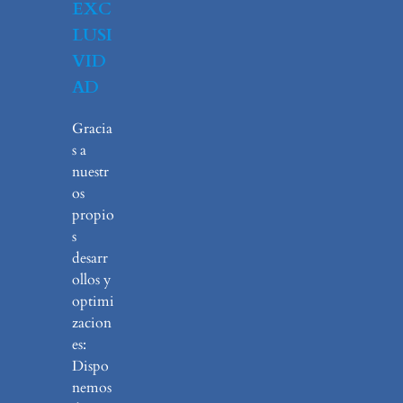
EXC
LUSI
VID
AD
Gracia
s a
nuestr
os
propio
s
desarr
ollos y
optimi
zacion
es:
Dispo
nemos