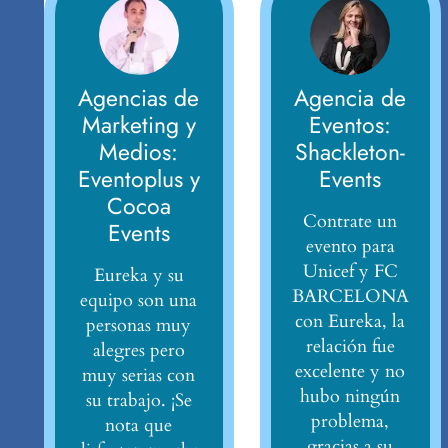
Agencias de
Agencia de
Marketing y
Eventos:
Medios:
Shackleton-
Eventoplus y
Events
Cocoa
Contrate un
Events
evento para
Unicef y FC
Eureka y su
BARCELONA
equipo son una
con Eureka, la
personas muy
relación fue
alegres pero
excelente y no
muy serias con
hubo ningún
su trabajo. ¡Se
problema,
nota que
gracias a su