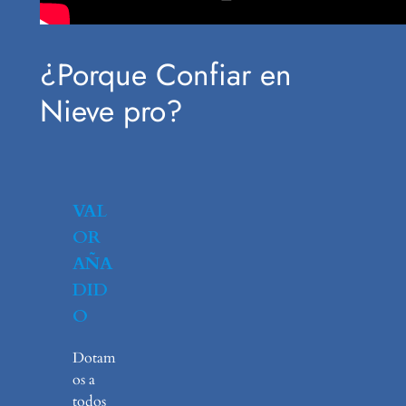
¿Porque Confiar en
Nieve pro?
VAL
OR
AÑA
DID
O
Dotam
os a
todos