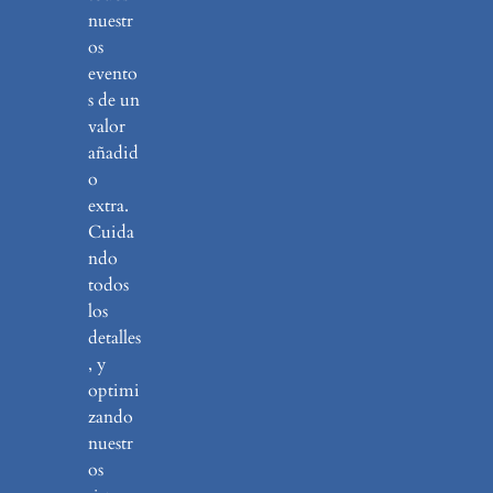
nuestr
os
evento
s de un
valor
añadid
o
extra.
Cuida
ndo
todos
los
detalles
, y
optimi
zando
nuestr
os