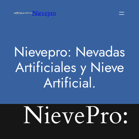
Saltar
Nievepro
al
contenido
Nievepro: Nevadas
Artificiales y Nieve
Artificial.
NievePro: