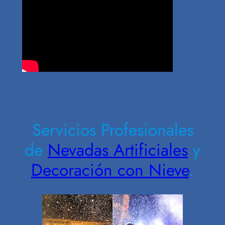
Contrate Ahora
Servicios Profesionales
de
Nevadas Artificiales
y
Decoración con Nieve
.