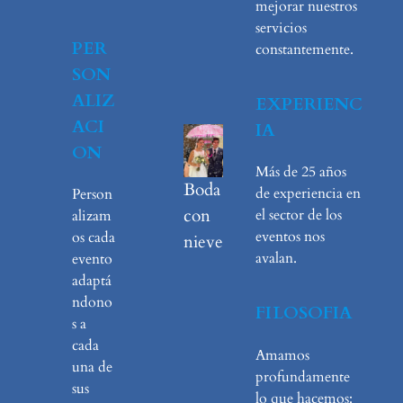
mejorar nuestros
servicios
PER
constantemente.
SON
ALIZ
EXPERIENC
ACI
IA
ON
Más de 25 años
Boda
de experiencia en
Person
con
el sector de los
alizam
eventos nos
os cada
nieve
avalan.
evento
adaptá
ndono
FILOSOFIA
s a
cada
Amamos
una de
profundamente
sus
lo que hacemos: