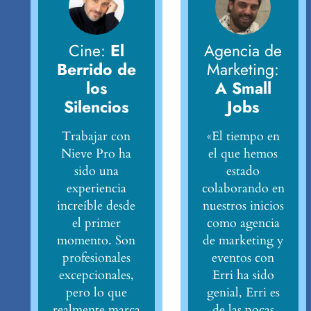
Cine:
El
Agencia de
Berrido de
Marketing:
los
A Small
Silencios
Jobs
Trabajar con
«El tiempo en
Nieve Pro ha
el que hemos
sido una
estado
experiencia
colaborando en
increíble desde
nuestros inicios
el primer
como agencia
momento. Son
de marketing y
profesionales
eventos con
excepcionales,
Erri ha sido
pero lo que
genial, Erri es
realmente marca
de las pocas