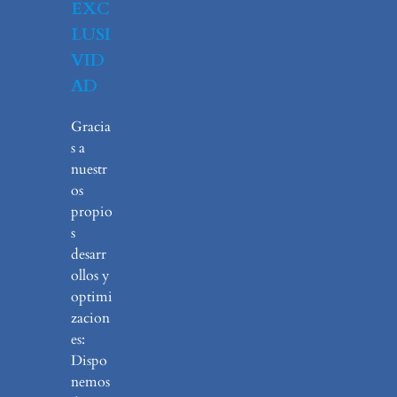
EXC
LUSI
VID
AD
Gracia
s a
nuestr
os
propio
s
desarr
ollos y
optimi
zacion
es:
Dispo
nemos