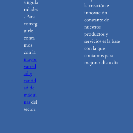
singula
la creación e
ridades
innovación
. Para
constante de
conseg
nuestros
uirlo
productos y
conta
servicios es la base
mos
con la que
con la
contamos para
mayor
mejorar día a día.
varied
ad y
cantid
ad de
máqui
nas
del
sector.