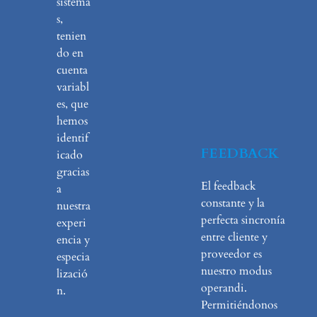
sistema
s,
tenien
do en
cuenta
variabl
es, que
hemos
identif
FEEDBACK
icado
gracias
El feedback
a
constante y la
nuestra
perfecta sincronía
experi
entre cliente y
encia y
proveedor es
especia
nuestro modus
lizació
operandi.
n.
Permitiéndonos