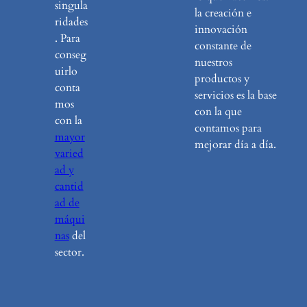
singula
la creación e
ridades
innovación
. Para
constante de
conseg
nuestros
uirlo
productos y
conta
servicios es la base
mos
con la que
con la
contamos para
mayor
mejorar día a día.
varied
ad y
cantid
ad de
máqui
nas
del
sector.