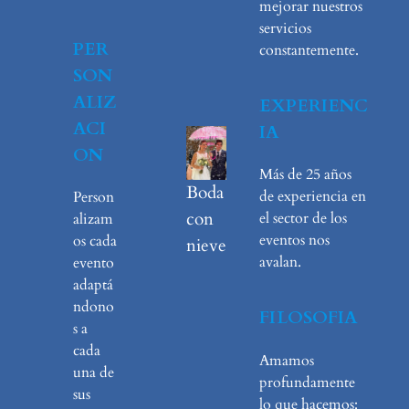
mejorar nuestros
servicios
PER
constantemente.
SON
ALIZ
EXPERIENC
ACI
IA
ON
Más de 25 años
Boda
de experiencia en
Person
con
el sector de los
alizam
eventos nos
os cada
nieve
avalan.
evento
adaptá
ndono
FILOSOFIA
s a
cada
Amamos
una de
profundamente
sus
lo que hacemos: