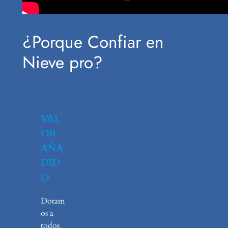
¿Porque Confiar en
Nieve pro?
VAL
OR
AÑA
DID
O
Dotam
os a
todos