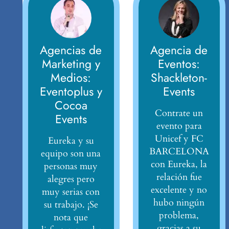
Agencias de
Agencia de
Marketing y
Eventos:
Medios:
Shackleton-
Eventoplus y
Events
Cocoa
Contrate un
Events
evento para
Unicef y FC
Eureka y su
BARCELONA
equipo son una
con Eureka, la
personas muy
relación fue
alegres pero
excelente y no
muy serias con
hubo ningún
su trabajo. ¡Se
problema,
nota que
gracias a su