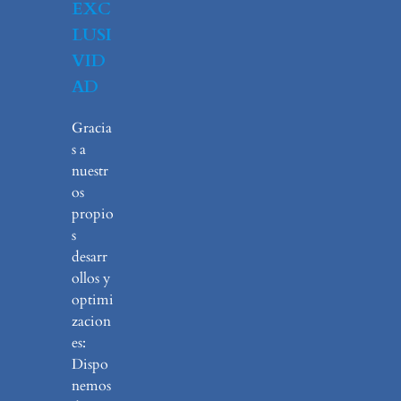
EXC
LUSI
VID
AD
Gracia
s a
nuestr
os
propio
s
desarr
ollos y
optimi
zacion
es:
Dispo
nemos