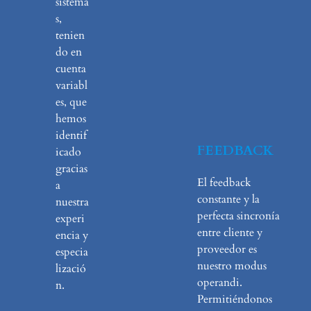
sistema
s,
tenien
do en
cuenta
variabl
es, que
hemos
identif
FEEDBACK
icado
gracias
El feedback
a
constante y la
nuestra
perfecta sincronía
experi
entre cliente y
encia y
proveedor es
especia
nuestro modus
lizació
operandi.
n.
Permitiéndonos