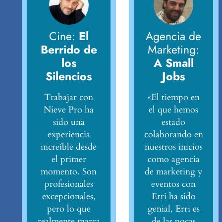
Cine:
El
Agencia de
Berrido de
Marketing:
los
A Small
Silencios
Jobs
Trabajar con
«El tiempo en
Nieve Pro ha
el que hemos
sido una
estado
experiencia
colaborando en
increíble desde
nuestros inicios
el primer
como agencia
momento. Son
de marketing y
profesionales
eventos con
excepcionales,
Erri ha sido
pero lo que
genial, Erri es
realmente marca
de las pocas