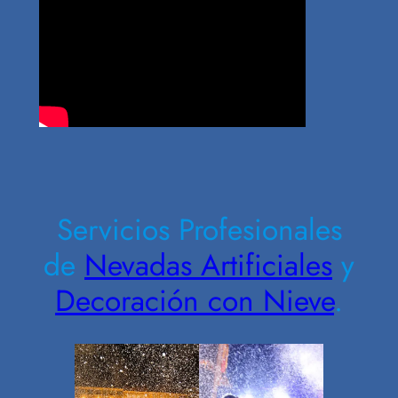
Contrate Ahora
Servicios Profesionales
de
Nevadas Artificiales
y
Decoración con Nieve
.