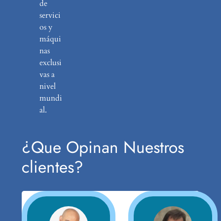
de
servici
os y
máqui
nas
exclusi
vas a
nivel
mundi
al.
¿Que Opinan Nuestros
clientes?