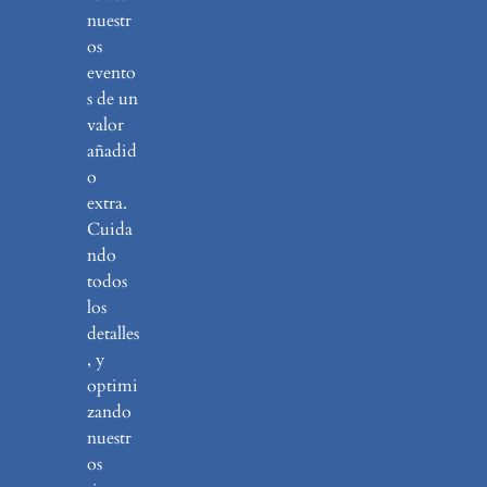
nuestr
os
evento
s de un
valor
añadid
o
extra.
Cuida
ndo
todos
los
detalles
, y
optimi
zando
nuestr
os