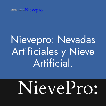
Saltar
Nievepro
al
contenido
Nievepro: Nevadas
Artificiales y Nieve
Artificial.
NievePro: