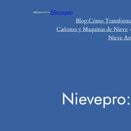
Saltar
Nievepro
al
Blog:Cómo Transformar 
contenido
Cañones y Maquinas de Nieve
Nieve Art
Nievepro: