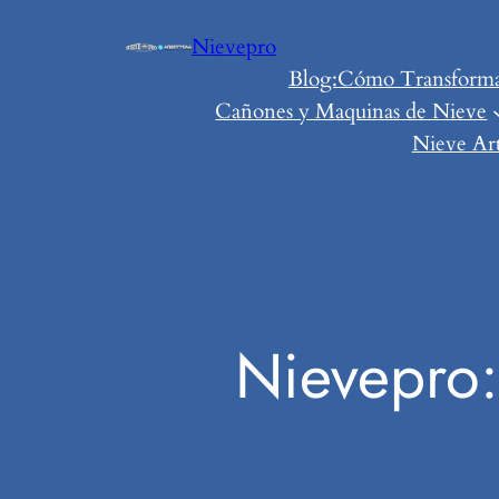
Saltar
Nievepro
al
Blog:Cómo Transformar 
contenido
Cañones y Maquinas de Nieve
Nieve Art
Nievepro: