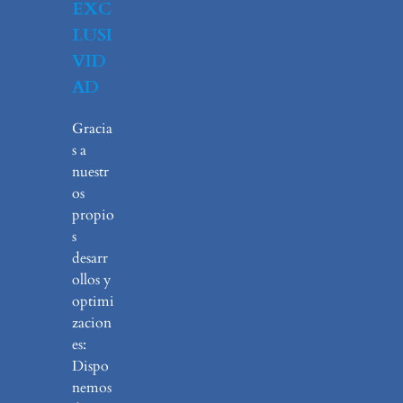
EXC
LUSI
VID
AD
Gracia
s a
nuestr
os
propio
s
desarr
ollos y
optimi
zacion
es:
Dispo
nemos