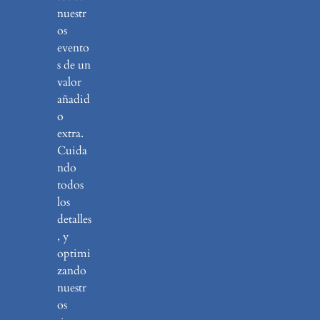
nuestr
os
evento
s de un
valor
añadid
o
extra.
Cuida
ndo
todos
los
detalles
, y
optimi
zando
nuestr
os