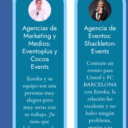
Agencias de
Agencia de
Marketing y
Eventos:
Medios:
Shackleton-
Eventoplus y
Events
Cocoa
Contrate un
Events
evento para
Unicef y FC
Eureka y su
BARCELONA
equipo son una
con Eureka, la
personas muy
relación fue
alegres pero
excelente y no
muy serias con
hubo ningún
su trabajo. ¡Se
problema,
nota que
gracias a su