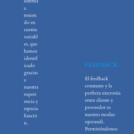
sistema
s,
tenien
do en
cuenta
variabl
es, que
hemos
identif
FEEDBACK
icado
gracias
El feedback
a
constante y la
nuestra
perfecta sincronía
experi
entre cliente y
encia y
proveedor es
especia
nuestro modus
lizació
operandi.
n.
Permitiéndonos