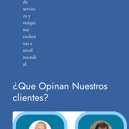
de
servici
os y
máqui
nas
exclusi
vas a
nivel
mundi
al.
¿Que Opinan Nuestros
clientes?