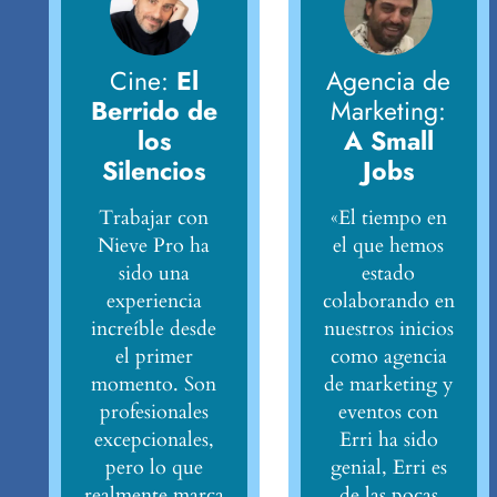
Cine:
El
Agencia de
Berrido de
Marketing:
los
A Small
Silencios
Jobs
Trabajar con
«El tiempo en
Nieve Pro ha
el que hemos
sido una
estado
experiencia
colaborando en
increíble desde
nuestros inicios
el primer
como agencia
momento. Son
de marketing y
profesionales
eventos con
excepcionales,
Erri ha sido
pero lo que
genial, Erri es
realmente marca
de las pocas