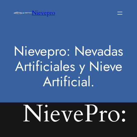
Saltar
Nievepro
al
contenido
Nievepro: Nevadas
Artificiales y Nieve
Artificial.
NievePro: