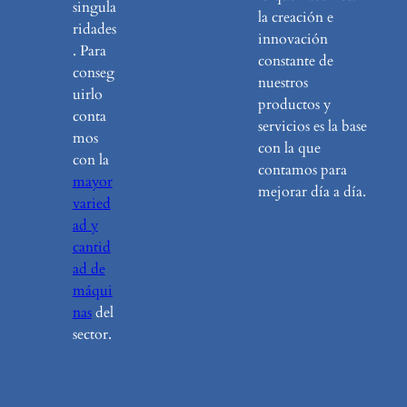
singula
la creación e
ridades
innovación
. Para
constante de
conseg
nuestros
uirlo
productos y
conta
servicios es la base
mos
con la que
con la
contamos para
mayor
mejorar día a día.
varied
ad y
cantid
ad de
máqui
nas
del
sector.