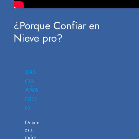
¿Porque Confiar en
Nieve pro?
VAL
OR
AÑA
DID
O
Dotam
os a
todos