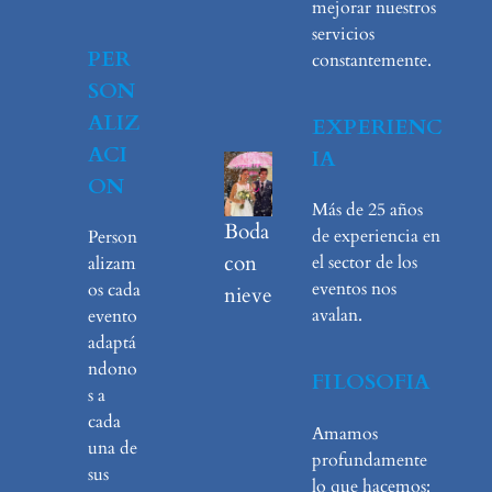
mejorar nuestros
servicios
PER
constantemente.
SON
ALIZ
EXPERIENC
ACI
IA
ON
Más de 25 años
Boda
de experiencia en
Person
con
el sector de los
alizam
eventos nos
os cada
nieve
avalan.
evento
adaptá
ndono
FILOSOFIA
s a
cada
Amamos
una de
profundamente
sus
lo que hacemos: