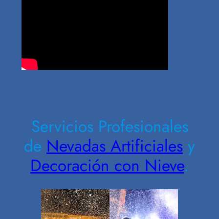
Contrate Ahora
Servicios Profesionales
de
Nevadas Artificiales
y
Decoración con Nieve
.