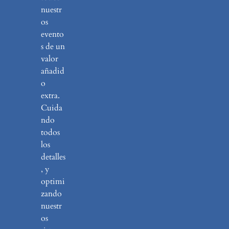
nuestr
os
evento
s de un
valor
añadid
o
extra.
Cuida
ndo
todos
los
detalles
, y
optimi
zando
nuestr
os