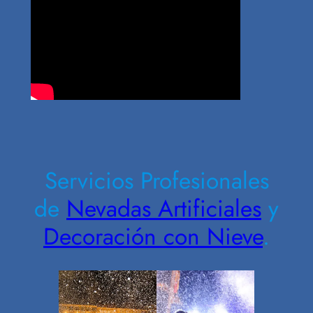
Contrate Ahora
Servicios Profesionales
de
Nevadas Artificiales
y
Decoración con Nieve
.