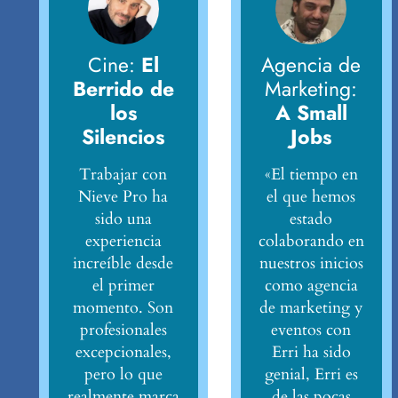
Cine:
El
Agencia de
Berrido de
Marketing:
los
A Small
Silencios
Jobs
Trabajar con
«El tiempo en
Nieve Pro ha
el que hemos
sido una
estado
experiencia
colaborando en
increíble desde
nuestros inicios
el primer
como agencia
momento. Son
de marketing y
profesionales
eventos con
excepcionales,
Erri ha sido
pero lo que
genial, Erri es
realmente marca
de las pocas