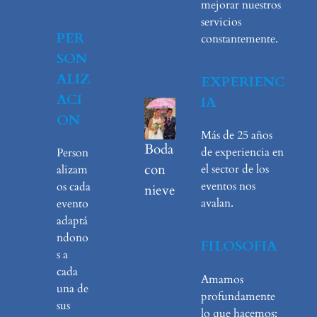
mejorar nuestros
servicios
PER
constantemente.
SON
ALIZ
EXPERIENC
ACI
IA
ON
Más de 25 años
Boda
de experiencia en
Person
con
el sector de los
alizam
eventos nos
os cada
nieve
avalan.
evento
adaptá
ndono
FILOSOFIA
s a
cada
Amamos
una de
profundamente
sus
lo que hacemos: