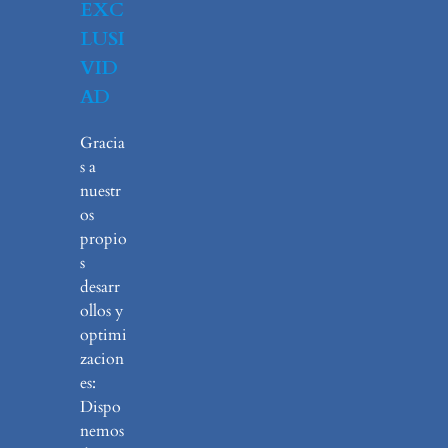
EXC
LUSI
VID
AD
Gracia
s a
nuestr
os
propio
s
desarr
ollos y
optimi
zacion
es:
Dispo
nemos