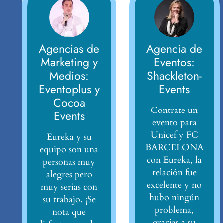
Agencias de
Agencia de
Marketing y
Eventos:
Medios:
Shackleton-
Eventoplus y
Events
Cocoa
Contrate un
Events
evento para
Unicef y FC
Eureka y su
BARCELONA
equipo son una
con Eureka, la
personas muy
relación fue
alegres pero
excelente y no
muy serias con
hubo ningún
su trabajo. ¡Se
problema,
nota que
gracias a su