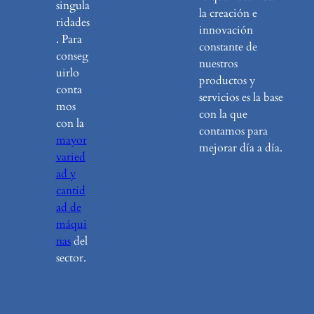
singula
la creación e
ridades
innovación
. Para
constante de
conseg
nuestros
uirlo
productos y
conta
servicios es la base
mos
con la que
con la
contamos para
mayor
mejorar día a día.
varied
ad y
cantid
ad de
máqui
nas
del
sector.