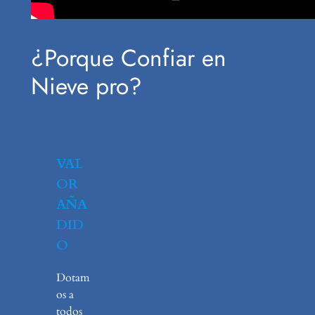
¿Porque Confiar en
Nieve pro?
VAL
OR
AÑA
DID
O
Dotam
os a
todos