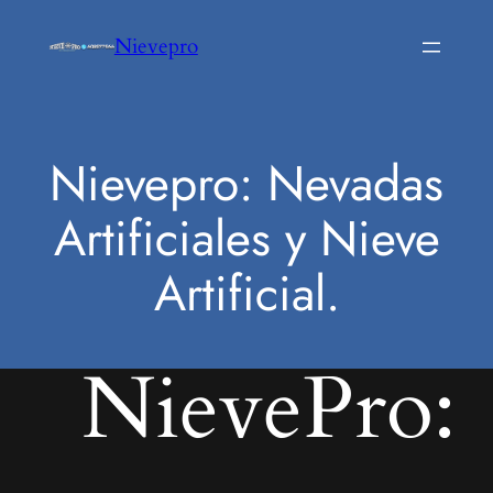
Saltar
Nievepro
al
contenido
Nievepro: Nevadas
Artificiales y Nieve
Artificial.
NievePro: