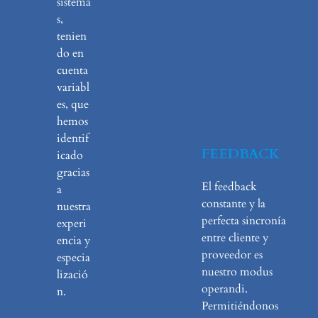
sistema
s,
tenien
do en
cuenta
variabl
es, que
hemos
identif
FEEDBACK
icado
gracias
El feedback
a
constante y la
nuestra
perfecta sincronía
experi
entre cliente y
encia y
proveedor es
especia
nuestro modus
lizació
operandi.
n.
Permitiéndonos