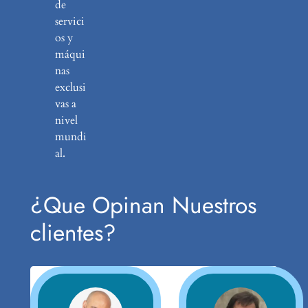
de
servici
os y
máqui
nas
exclusi
vas a
nivel
mundi
al.
¿Que Opinan Nuestros
clientes?