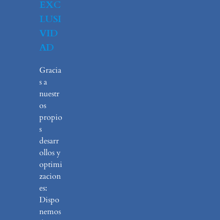
EXC
LUSI
VID
AD
Gracia
s a
nuestr
os
propio
s
desarr
ollos y
optimi
zacion
es:
Dispo
nemos