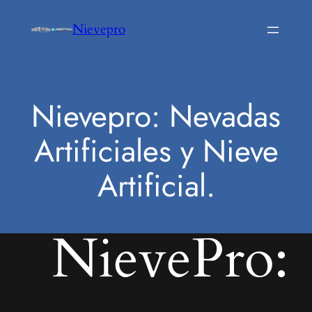
Saltar
Nievepro
al
contenido
Nievepro: Nevadas
Artificiales y Nieve
Artificial.
NievePro: