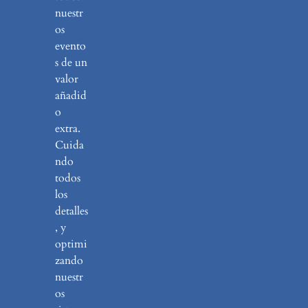
nuestr
os
evento
s de un
valor
añadid
o
extra.
Cuida
ndo
todos
los
detalles
, y
optimi
zando
nuestr
os