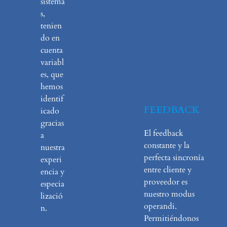
sistema
s,
tenien
do en
cuenta
variabl
es, que
hemos
identif
FEEDBACK
icado
gracias
El feedback
a
constante y la
nuestra
perfecta sincronía
experi
entre cliente y
encia y
proveedor es
especia
nuestro modus
lizació
operandi.
n.
Permitiéndonos