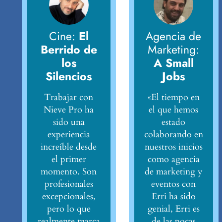
Cine:
El
Agencia de
Berrido de
Marketing:
los
A Small
Silencios
Jobs
Trabajar con
«El tiempo en
Nieve Pro ha
el que hemos
sido una
estado
experiencia
colaborando en
increíble desde
nuestros inicios
el primer
como agencia
momento. Son
de marketing y
profesionales
eventos con
excepcionales,
Erri ha sido
pero lo que
genial, Erri es
realmente marca
de las pocas