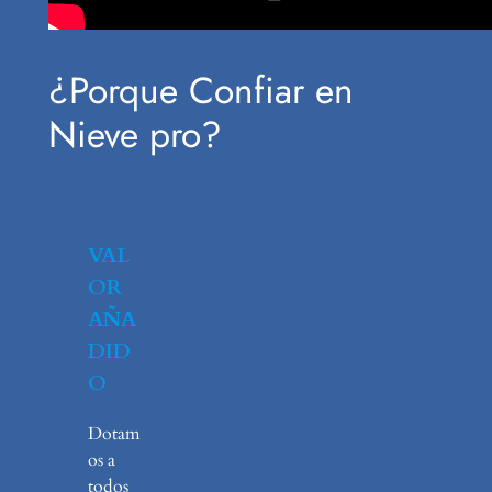
¿Porque Confiar en
Nieve pro?
VAL
OR
AÑA
DID
O
Dotam
os a
todos