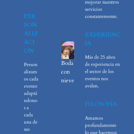
mejorar nuestros
servicios
PER
constantemente.
SON
ALIZ
EXPERIENC
ACI
IA
ON
Más de 25 años
Boda
de experiencia en
Person
con
el sector de los
alizam
eventos nos
os cada
nieve
avalan.
evento
adaptá
ndono
FILOSOFIA
s a
cada
Amamos
una de
profundamente
sus
lo que hacemos: