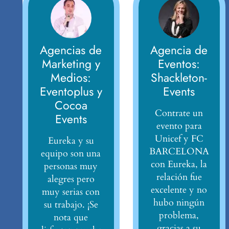
Agencias de
Agencia de
Marketing y
Eventos:
Medios:
Shackleton-
Eventoplus y
Events
Cocoa
Contrate un
Events
evento para
Unicef y FC
Eureka y su
BARCELONA
equipo son una
con Eureka, la
personas muy
relación fue
alegres pero
excelente y no
muy serias con
hubo ningún
su trabajo. ¡Se
problema,
nota que
gracias a su