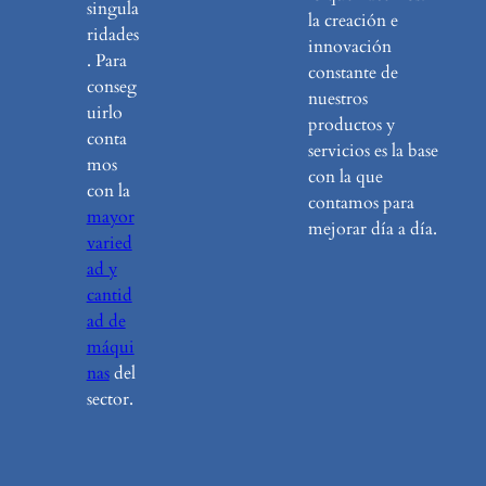
singula
la creación e
ridades
innovación
. Para
constante de
conseg
nuestros
uirlo
productos y
conta
servicios es la base
mos
con la que
con la
contamos para
mayor
mejorar día a día.
varied
ad y
cantid
ad de
máqui
nas
del
sector.