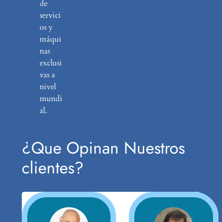
de
servici
os y
máqui
nas
exclusi
vas a
nivel
mundi
al.
¿Que Opinan Nuestros
clientes?