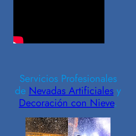
Contrate Ahora
Servicios Profesionales
de
Nevadas Artificiales
y
Decoración con Nieve
.