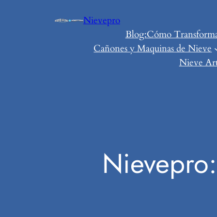
Saltar
Nievepro
al
Blog:Cómo Transformar 
contenido
Cañones y Maquinas de Nieve
Nieve Art
Nievepro: