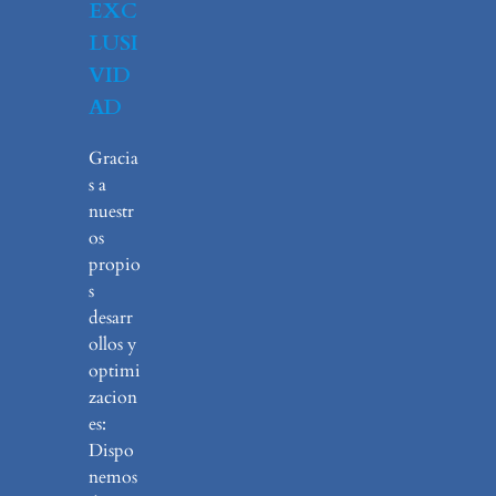
EXC
LUSI
VID
AD
Gracia
s a
nuestr
os
propio
s
desarr
ollos y
optimi
zacion
es:
Dispo
nemos