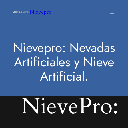
Saltar
Nievepro
al
contenido
Nievepro: Nevadas
Artificiales y Nieve
Artificial.
NievePro: