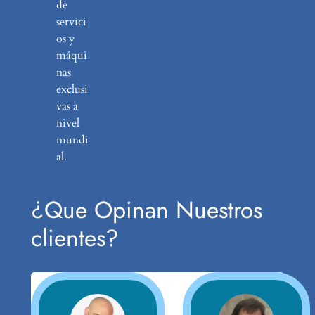
de
servici
os y
máqui
nas
exclusi
vas a
nivel
mundi
al.
¿Que Opinan Nuestros
clientes?