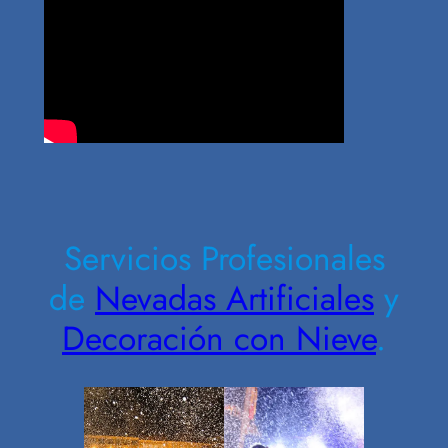
Contrate Ahora
Servicios Profesionales
de
Nevadas Artificiales
y
Decoración con Nieve
.