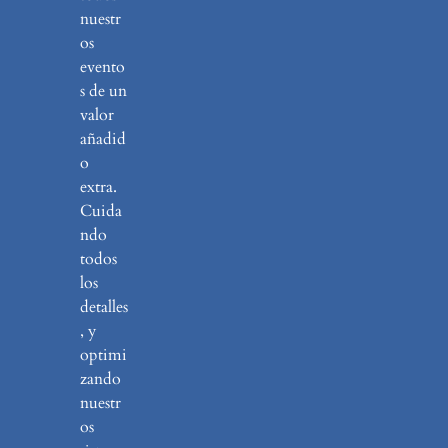
nuestr
os
evento
s de un
valor
añadid
o
extra.
Cuida
ndo
todos
los
detalles
, y
optimi
zando
nuestr
os