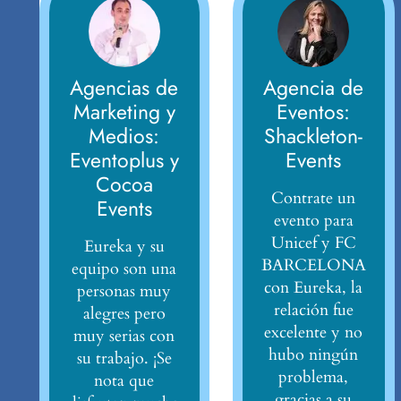
Agencias de
Agencia de
Marketing y
Eventos:
Medios:
Shackleton-
Eventoplus y
Events
Cocoa
Contrate un
Events
evento para
Unicef y FC
Eureka y su
BARCELONA
equipo son una
con Eureka, la
personas muy
relación fue
alegres pero
excelente y no
muy serias con
hubo ningún
su trabajo. ¡Se
problema,
nota que
gracias a su