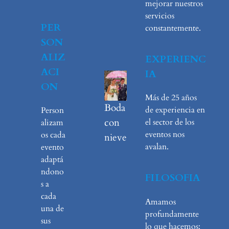
mejorar nuestros
servicios
PER
constantemente.
SON
ALIZ
EXPERIENC
ACI
IA
ON
Más de 25 años
Boda
de experiencia en
Person
con
el sector de los
alizam
eventos nos
os cada
nieve
avalan.
evento
adaptá
ndono
FILOSOFIA
s a
cada
Amamos
una de
profundamente
sus
lo que hacemos: