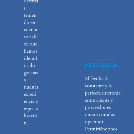
sistema
s,
tenien
do en
cuenta
variabl
es, que
hemos
identif
FEEDBACK
icado
gracias
El feedback
a
constante y la
nuestra
perfecta sincronía
experi
entre cliente y
encia y
proveedor es
especia
nuestro modus
lizació
operandi.
n.
Permitiéndonos