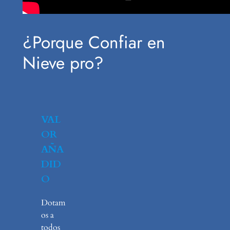
¿Porque Confiar en
Nieve pro?
VAL
OR
AÑA
DID
O
Dotam
os a
todos