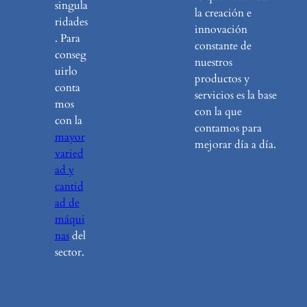
singula
la creación e
ridades
innovación
. Para
constante de
conseg
nuestros
uirlo
productos y
conta
servicios es la base
mos
con la que
con la
contamos para
mayor
mejorar día a día.
varied
ad y
cantid
ad de
máqui
nas
del
sector.