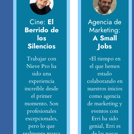
Cine:
El
Agencia de
Berrido de
Marketing:
los
A Small
Silencios
Jobs
Trabajar con
«El tiempo en
Nieve Pro ha
el que hemos
sido una
estado
experiencia
colaborando en
increíble desde
nuestros inicios
el primer
como agencia
momento. Son
de marketing y
profesionales
eventos con
excepcionales,
Erri ha sido
pero lo que
genial, Erri es
realmente marca
de las pocas