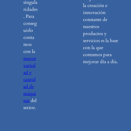
singula
la creación e
ridades
innovación
. Para
constante de
conseg
nuestros
uirlo
productos y
conta
servicios es la base
mos
con la que
con la
contamos para
mayor
mejorar día a día.
varied
ad y
cantid
ad de
máqui
nas
del
sector.