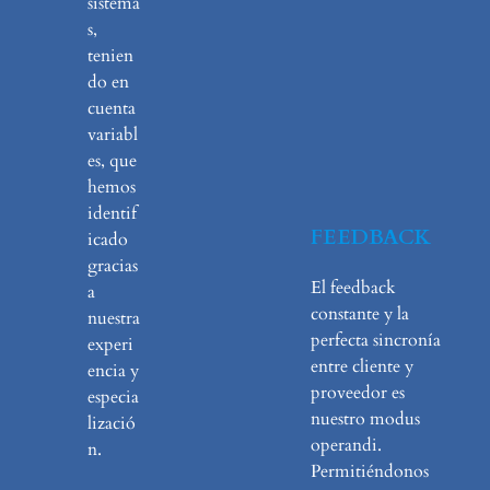
sistema
s,
tenien
do en
cuenta
variabl
es, que
hemos
identif
FEEDBACK
icado
gracias
El feedback
a
constante y la
nuestra
perfecta sincronía
experi
entre cliente y
encia y
proveedor es
especia
nuestro modus
lizació
operandi.
n.
Permitiéndonos