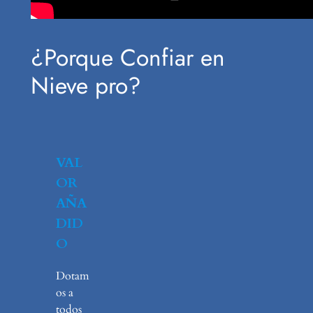
¿Porque Confiar en
Nieve pro?
VAL
OR
AÑA
DID
O
Dotam
os a
todos