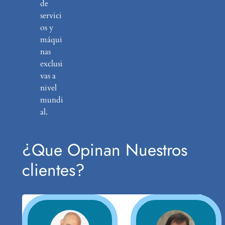
de
servici
os y
máqui
nas
exclusi
vas a
nivel
mundi
al.
¿Que Opinan Nuestros
clientes?