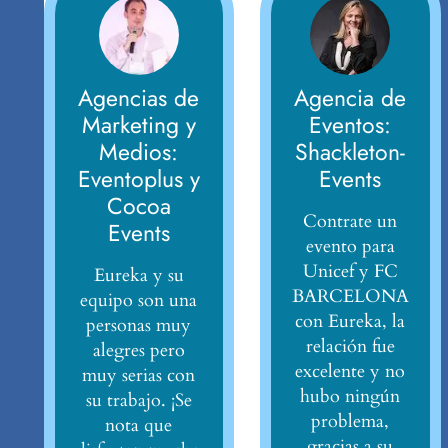
Agencias de
Agencia de
Marketing y
Eventos:
Medios:
Shackleton-
Eventoplus y
Events
Cocoa
Contrate un
Events
evento para
Unicef y FC
Eureka y su
BARCELONA
equipo son una
con Eureka, la
personas muy
relación fue
alegres pero
excelente y no
muy serias con
hubo ningún
su trabajo. ¡Se
problema,
nota que
gracias a su