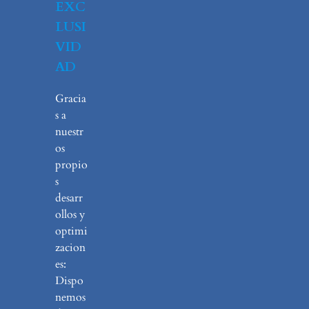
EXC
LUSI
VID
AD
Gracia
s a
nuestr
os
propio
s
desarr
ollos y
optimi
zacion
es:
Dispo
nemos