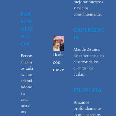
mejorar nuestros
servicios
PER
constantemente.
SON
ALIZ
EXPERIENC
ACI
IA
ON
Más de 25 años
Boda
de experiencia en
Person
con
el sector de los
alizam
eventos nos
os cada
nieve
avalan.
evento
adaptá
ndono
FILOSOFIA
s a
cada
Amamos
una de
profundamente
sus
lo que hacemos: