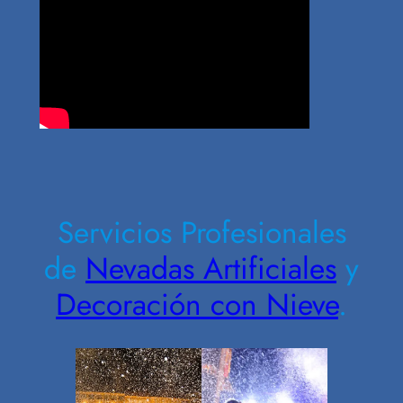
Contrate Ahora
Servicios Profesionales
de
Nevadas Artificiales
y
Decoración con Nieve
.