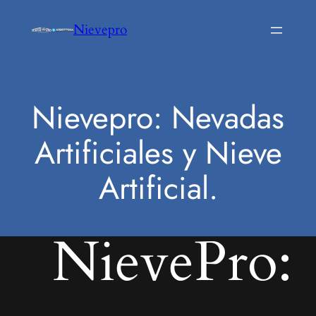
Saltar
Nievepro
al
contenido
Nievepro: Nevadas
Artificiales y Nieve
Artificial.
NievePro: