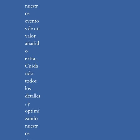
nuestr
os
evento
s de un
valor
añadid
o
extra.
Cuida
ndo
todos
los
detalles
, y
optimi
zando
nuestr
os