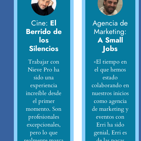
Cine:
El
Agencia de
Berrido de
Marketing:
los
A Small
Silencios
Jobs
Trabajar con
«El tiempo en
Nieve Pro ha
el que hemos
sido una
estado
experiencia
colaborando en
increíble desde
nuestros inicios
el primer
como agencia
momento. Son
de marketing y
profesionales
eventos con
excepcionales,
Erri ha sido
pero lo que
genial, Erri es
realmente marca
de las pocas