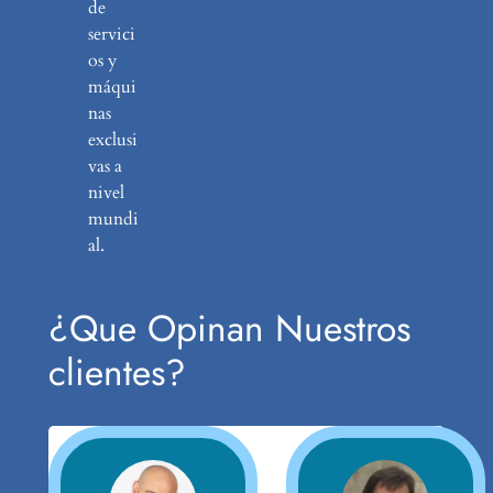
de
servici
os y
máqui
nas
exclusi
vas a
nivel
mundi
al.
¿Que Opinan Nuestros
clientes?