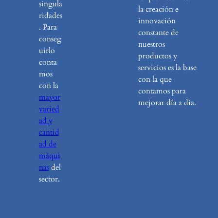
singula
la creación e
ridades
innovación
. Para
constante de
conseg
nuestros
uirlo
productos y
conta
servicios es la base
mos
con la que
con la
contamos para
mayor
mejorar día a día.
varied
ad y
cantid
ad de
máqui
nas
del
sector.