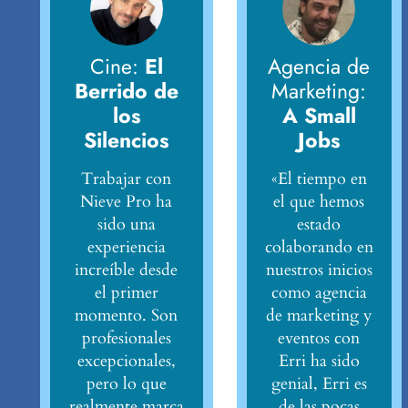
Cine:
El
Agencia de
Berrido de
Marketing:
los
A Small
Silencios
Jobs
Trabajar con
«El tiempo en
Nieve Pro ha
el que hemos
sido una
estado
experiencia
colaborando en
increíble desde
nuestros inicios
el primer
como agencia
momento. Son
de marketing y
profesionales
eventos con
excepcionales,
Erri ha sido
pero lo que
genial, Erri es
realmente marca
de las pocas