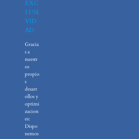
EXC
LUSI
VID
AD
Gracia
s a
nuestr
os
propio
s
desarr
ollos y
optimi
zacion
es:
Dispo
nemos