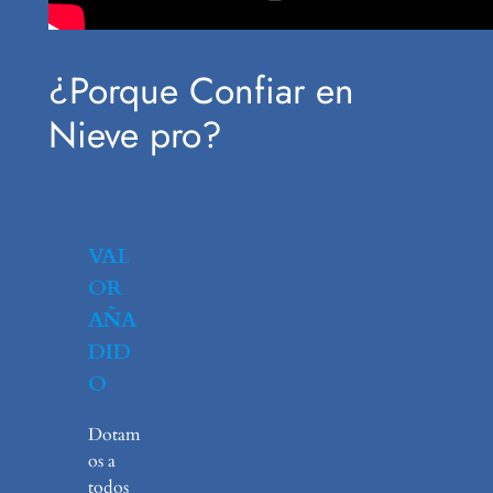
¿Porque Confiar en
Nieve pro?
VAL
OR
AÑA
DID
O
Dotam
os a
todos