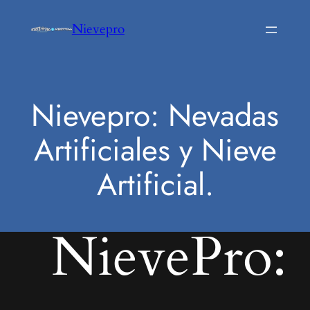
Saltar
Nievepro
al
contenido
Nievepro: Nevadas
Artificiales y Nieve
Artificial.
NievePro: