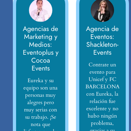
Agencias de
Agencia de
Marketing y
Eventos:
Medios:
Shackleton-
Eventoplus y
Events
Cocoa
Contrate un
Events
evento para
Unicef y FC
Eureka y su
BARCELONA
equipo son una
con Eureka, la
personas muy
relación fue
alegres pero
excelente y no
muy serias con
hubo ningún
su trabajo. ¡Se
problema,
nota que
gracias a su