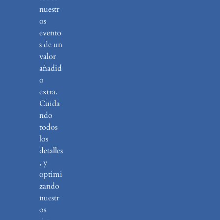
nuestr
os
evento
s de un
valor
añadid
o
extra.
Cuida
ndo
todos
los
detalles
, y
optimi
zando
nuestr
os