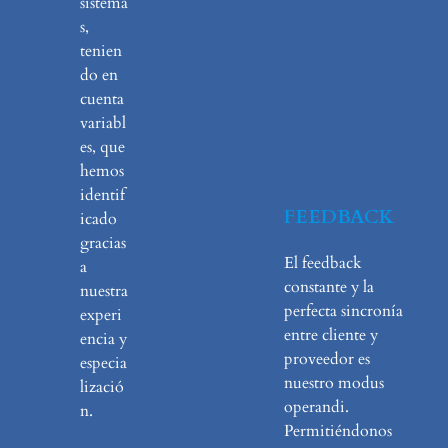
sistema
s,
tenien
do en
cuenta
variabl
es, que
hemos
identif
FEEDBACK
icado
gracias
El feedback
a
constante y la
nuestra
perfecta sincronía
experi
entre cliente y
encia y
proveedor es
especia
nuestro modus
lizació
operandi.
n.
Permitiéndonos