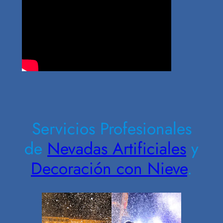
Contrate Ahora
Servicios Profesionales
de
Nevadas Artificiales
y
Decoración con Nieve
.