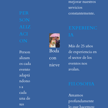
mejorar nuestros
servicios
PER
constantemente.
SON
ALIZ
EXPERIENC
ACI
IA
ON
Más de 25 años
Boda
de experiencia en
Person
con
el sector de los
alizam
eventos nos
os cada
nieve
avalan.
evento
adaptá
ndono
FILOSOFIA
s a
cada
Amamos
una de
profundamente
sus
lo que hacemos: