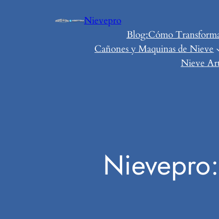
Saltar
Nievepro
al
Blog:Cómo Transformar 
contenido
Cañones y Maquinas de Nieve
Nieve Art
Nievepro: