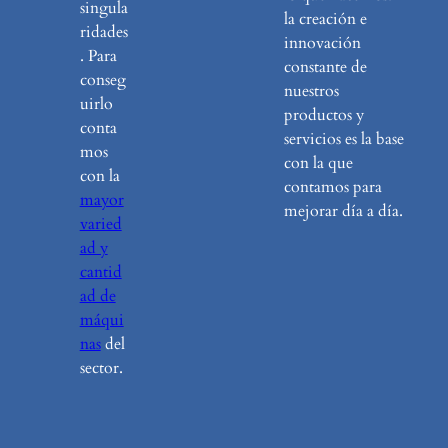
singula
la creación e
ridades
innovación
. Para
constante de
conseg
nuestros
uirlo
productos y
conta
servicios es la base
mos
con la que
con la
contamos para
mayor
mejorar día a día.
varied
ad y
cantid
ad de
máqui
nas
del
sector.