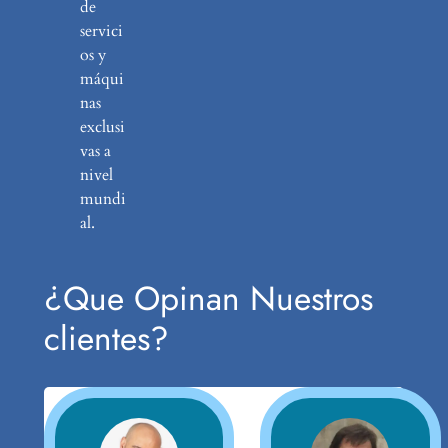
de
servici
os y
máqui
nas
exclusi
vas a
nivel
mundi
al.
¿Que Opinan Nuestros
clientes?