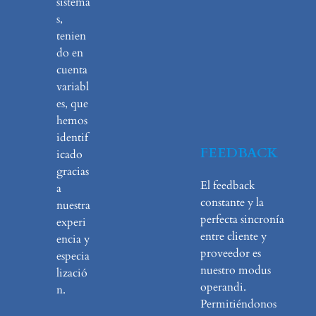
sistema
s,
tenien
do en
cuenta
variabl
es, que
hemos
identif
FEEDBACK
icado
gracias
El feedback
a
constante y la
nuestra
perfecta sincronía
experi
entre cliente y
encia y
proveedor es
especia
nuestro modus
lizació
operandi.
n.
Permitiéndonos