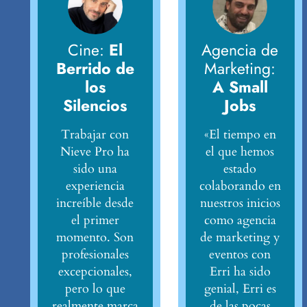
Cine:
El
Agencia de
Berrido de
Marketing:
los
A Small
Silencios
Jobs
Trabajar con
«El tiempo en
Nieve Pro ha
el que hemos
sido una
estado
experiencia
colaborando en
increíble desde
nuestros inicios
el primer
como agencia
momento. Son
de marketing y
profesionales
eventos con
excepcionales,
Erri ha sido
pero lo que
genial, Erri es
realmente marca
de las pocas