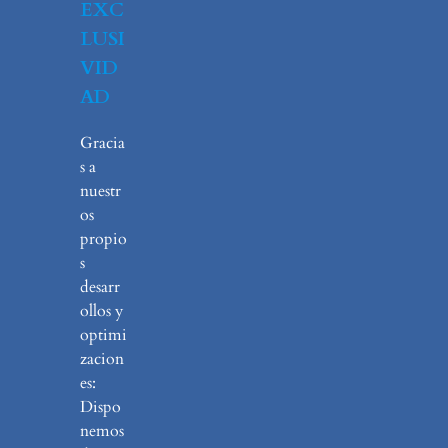
EXC
LUSI
VID
AD
Gracia
s a
nuestr
os
propio
s
desarr
ollos y
optimi
zacion
es:
Dispo
nemos