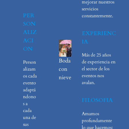
mejorar nuestros
servicios
PER
constantemente.
SON
ALIZ
EXPERIENC
ACI
IA
ON
Más de 25 años
Boda
de experiencia en
Person
con
el sector de los
alizam
eventos nos
os cada
nieve
avalan.
evento
adaptá
ndono
FILOSOFIA
s a
cada
Amamos
una de
profundamente
sus
lo que hacemos: