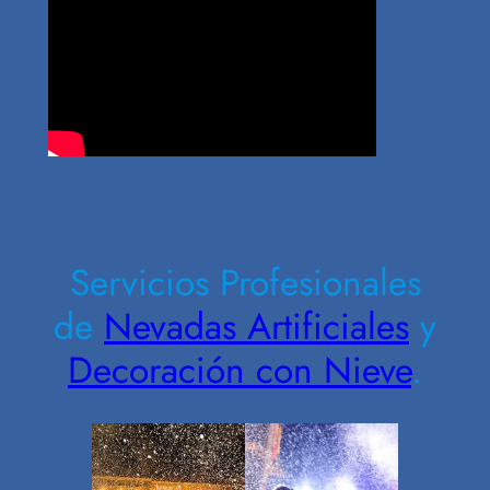
Contrate Ahora
Servicios Profesionales
de
Nevadas Artificiales
y
Decoración con Nieve
.