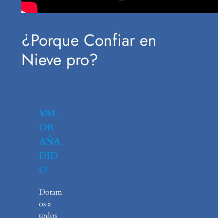
¿Porque Confiar en
Nieve pro?
VAL
OR
AÑA
DID
O
Dotam
os a
todos