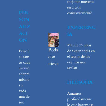
mejorar nuestros
servicios
PER
constantemente.
SON
ALIZ
EXPERIENC
ACI
IA
ON
Más de 25 años
Boda
de experiencia en
Person
con
el sector de los
alizam
eventos nos
os cada
nieve
avalan.
evento
adaptá
ndono
FILOSOFIA
s a
cada
Amamos
una de
profundamente
sus
lo que hacemos: