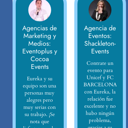
Agencias de
Agencia de
Marketing y
Eventos:
Medios:
Shackleton-
Eventoplus y
Events
Cocoa
Contrate un
Events
evento para
Unicef y FC
Eureka y su
BARCELONA
equipo son una
con Eureka, la
personas muy
relación fue
alegres pero
excelente y no
muy serias con
hubo ningún
su trabajo. ¡Se
problema,
nota que
gracias a su