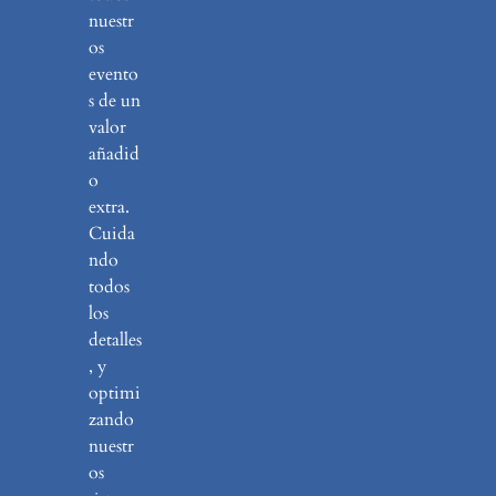
nuestr
os
evento
s de un
valor
añadid
o
extra.
Cuida
ndo
todos
los
detalles
, y
optimi
zando
nuestr
os