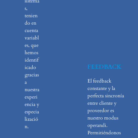
sistema
s,
tenien
do en
cuenta
variabl
es, que
hemos
identif
FEEDBACK
icado
gracias
El feedback
a
constante y la
nuestra
perfecta sincronía
experi
entre cliente y
encia y
proveedor es
especia
nuestro modus
lizació
operandi.
n.
Permitiéndonos