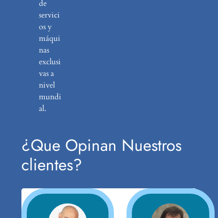
de
servici
os y
máqui
nas
exclusi
vas a
nivel
mundi
al.
¿Que Opinan Nuestros
clientes?