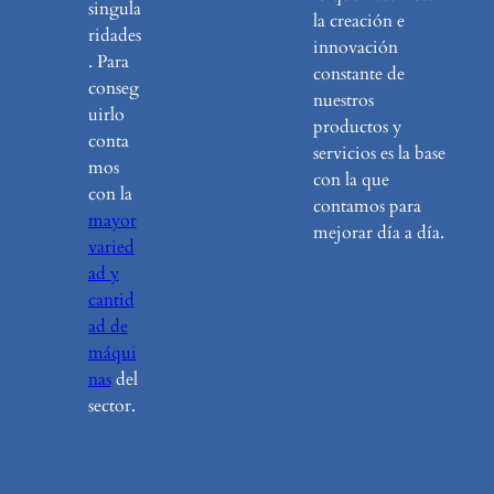
singula
la creación e
ridades
innovación
. Para
constante de
conseg
nuestros
uirlo
productos y
conta
servicios es la base
mos
con la que
con la
contamos para
mayor
mejorar día a día.
varied
ad y
cantid
ad de
máqui
nas
del
sector.