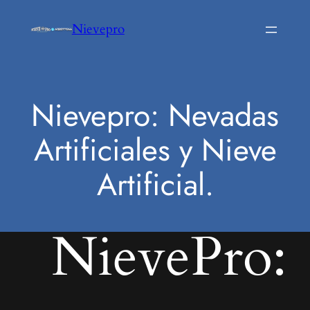
Saltar
Nievepro
al
contenido
Nievepro: Nevadas
Artificiales y Nieve
Artificial.
NievePro: