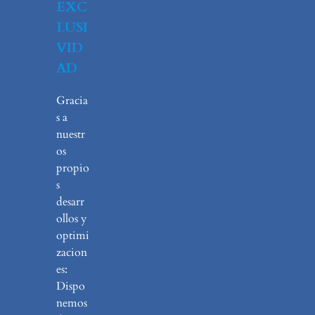
EXC
LUSI
VID
AD
Gracia
s a
nuestr
os
propio
s
desarr
ollos y
optimi
zacion
es:
Dispo
nemos