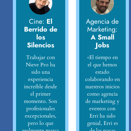
Cine:
El
Agencia de
Berrido de
Marketing:
los
A Small
Silencios
Jobs
Trabajar con
«El tiempo en
Nieve Pro ha
el que hemos
sido una
estado
experiencia
colaborando en
increíble desde
nuestros inicios
el primer
como agencia
momento. Son
de marketing y
profesionales
eventos con
excepcionales,
Erri ha sido
pero lo que
genial, Erri es
realmente marca
de las pocas