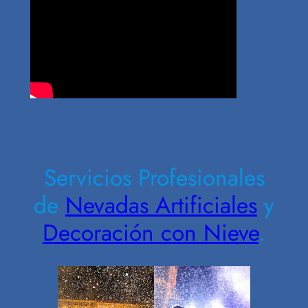
Contrate Ahora
Servicios Profesionales
de
Nevadas Artificiales
y
Decoración con Nieve
.