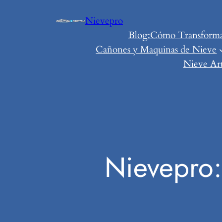
Saltar
Nievepro
al
Blog:Cómo Transformar 
contenido
Cañones y Maquinas de Nieve
Nieve Art
Nievepro: