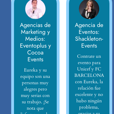
Agencias de
Agencia de
Marketing y
Eventos:
Medios:
Shackleton-
Eventoplus y
Events
Cocoa
Contrate un
Events
evento para
Unicef y FC
Eureka y su
BARCELONA
equipo son una
con Eureka, la
personas muy
relación fue
alegres pero
excelente y no
muy serias con
hubo ningún
su trabajo. ¡Se
problema,
nota que
gracias a su