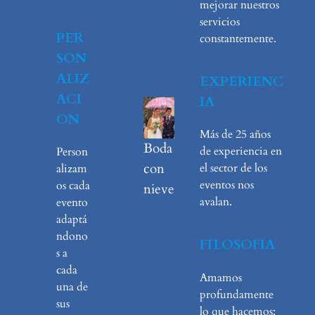
mejorar nuestros
servicios
PER
constantemente.
SON
ALIZ
EXPERIENC
ACI
IA
ON
Más de 25 años
Boda
de experiencia en
Person
con
el sector de los
alizam
eventos nos
os cada
nieve
avalan.
evento
adaptá
ndono
FILOSOFIA
s a
cada
Amamos
una de
profundamente
sus
lo que hacemos: