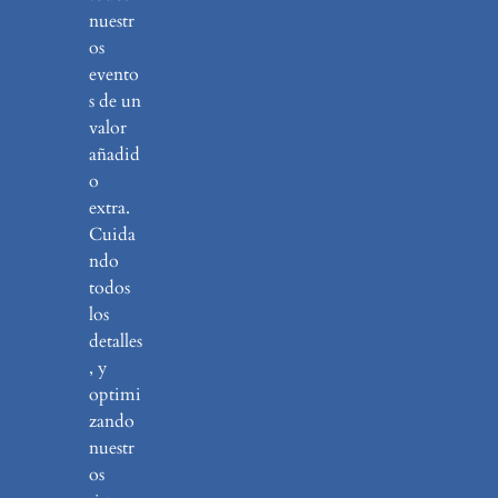
nuestr
os
evento
s de un
valor
añadid
o
extra.
Cuida
ndo
todos
los
detalles
, y
optimi
zando
nuestr
os