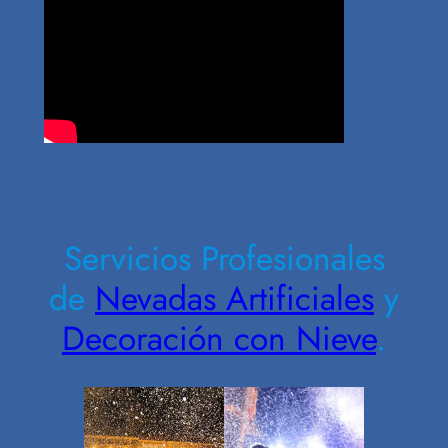
Contrate Ahora
Servicios Profesionales
de
Nevadas Artificiales
y
Decoración con Nieve
.