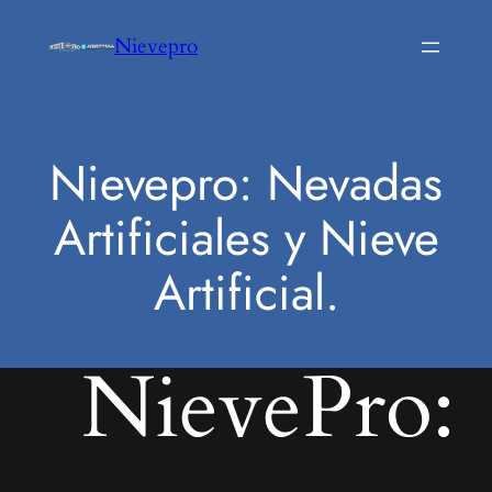
Saltar
Nievepro
al
contenido
Nievepro: Nevadas
Artificiales y Nieve
Artificial.
NievePro: