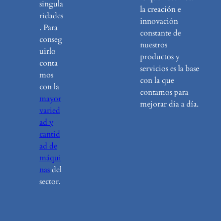
singula
la creación e
ridades
innovación
. Para
constante de
conseg
nuestros
uirlo
productos y
conta
servicios es la base
mos
con la que
con la
contamos para
mayor
mejorar día a día.
varied
ad y
cantid
ad de
máqui
nas
del
sector.