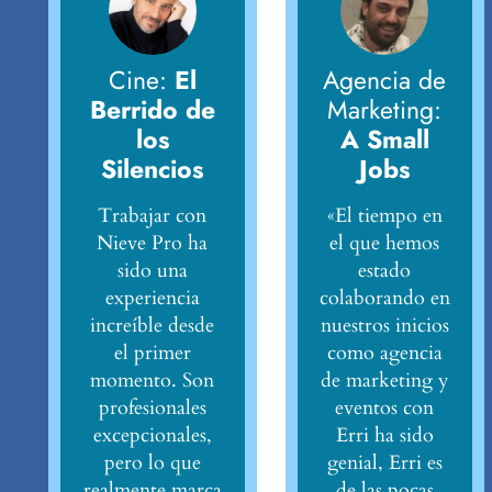
Cine:
El
Agencia de
Berrido de
Marketing:
los
A Small
Silencios
Jobs
Trabajar con
«El tiempo en
Nieve Pro ha
el que hemos
sido una
estado
experiencia
colaborando en
increíble desde
nuestros inicios
el primer
como agencia
momento. Son
de marketing y
profesionales
eventos con
excepcionales,
Erri ha sido
pero lo que
genial, Erri es
realmente marca
de las pocas