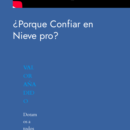
¿Porque Confiar en
Nieve pro?
VAL
OR
AÑA
DID
O
Dotam
os a
todos