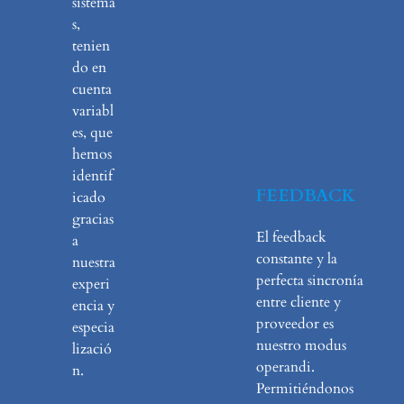
sistema
s,
tenien
do en
cuenta
variabl
es, que
hemos
identif
FEEDBACK
icado
gracias
El feedback
a
constante y la
nuestra
perfecta sincronía
experi
entre cliente y
encia y
proveedor es
especia
nuestro modus
lizació
operandi.
n.
Permitiéndonos