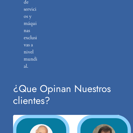
de
servici
os y
máqui
nas
exclusi
vas a
nivel
mundi
al.
¿Que Opinan Nuestros
clientes?