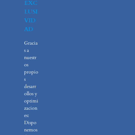
EXC
LUSI
VID
AD
Gracia
s a
nuestr
os
propio
s
desarr
ollos y
optimi
zacion
es:
Dispo
nemos